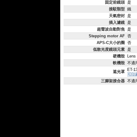
固定前鏡頭
是
接駁類型
鐵
天氣密封
是
插入濾鏡
是
超聲波自動對焦
是
Stepping motor AF
否
APS-C大小的圈
否
低散光度鏡頭元素
是
硬機殼
Lens
軟機殼
不適
ET-1
遮光罩
可印
三腳架接合器
不適