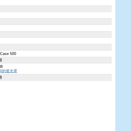
 Case 500
用
38
刷的遮光罩
用