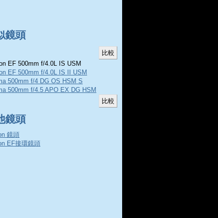
似鏡頭
n EF 500mm f/4.0L IS USM
on EF 500mm f/4.0L IS II USM
ma 500mm f/4 DG OS HSM S
ma 500mm f/4.5 APO EX DG HSM
他鏡頭
on 鏡頭
non EF接環鏡頭