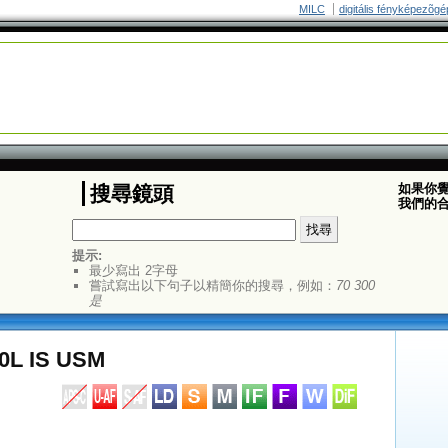
MILC
digitális fényképezõgé
如果你
搜尋鏡頭
我們的
提示:
最少寫出 2字母
嘗試寫出以下句子以精簡你的搜尋，例如：
70 300
是
0L IS USM