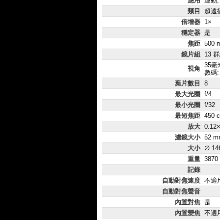
應用
運動,
類目
超遠
倍增器
1×
穩定器
是
焦距
500 
鏡片組
13 
35毫米
視角
數碼:
葉片數目
8
最大光圈
f/4
最小光圈
f/32
最短焦距
450 
放大
0.12
濾鏡大小
52 m
大小
∅ 14
重量
3870
記錄
自動對焦速度
不適
自動對焦聲音
內置對焦
是
內置變焦
不適