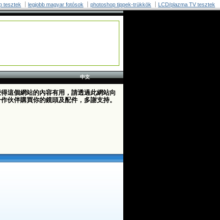
p tesztek
legjobb magyar fotósok
photoshop tippek-trükkök
LCD/plazma TV tesztek
中文
覺得這個網站的內容有用，請透過此網站向
合作伙伴購買你的鏡頭及配件，多謝支持。