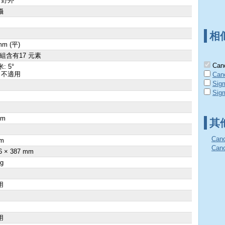
 野外
攝
相
mm (平)
群組含有17 元素
Cano
: 5°
 不適用
Can
Sig
Sig
cm
其
×
Can
m
Ca
6 × 387 mm
 g
用
用