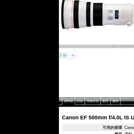
資料紙
評語
用者評語
配件
圖例
Canon EF 500mm f/4.0L 
可用的接環
Cano