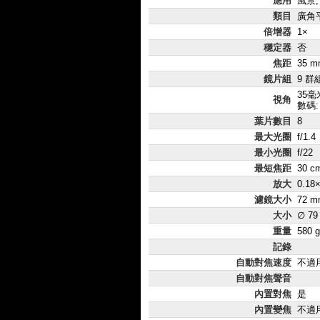
應用
風景,
類目
廣角
倍增器
1×
穩定器
否
焦距
35 m
鏡片組
9 群
35毫米
視角
數碼:
葉片數目
8
最大光圈
f/1.4
最小光圈
f/22
最短焦距
30 c
放大
0.18
濾鏡大小
72 m
大小
∅ 79
重量
580 g
記錄
自動對焦速度
不適
自動對焦聲音
內置對焦
是
內置變焦
不適