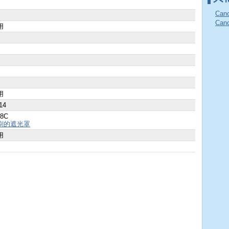
Can
Ca
用
用
14
8C
刷的遮光罩
用