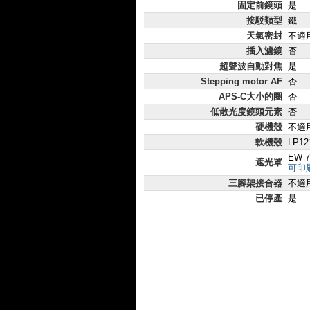
固定前鏡頭
是
接駁類型
鐵
天氣密封
不適
插入濾鏡
否
超聲波自動對焦
是
Stepping motor AF
否
APS-C大小的圈
否
低散光度鏡頭元素
否
硬機殼
不適
軟機殼
LP12
EW-7
遮光罩
可印
三腳架接合器
不適
已停產
是