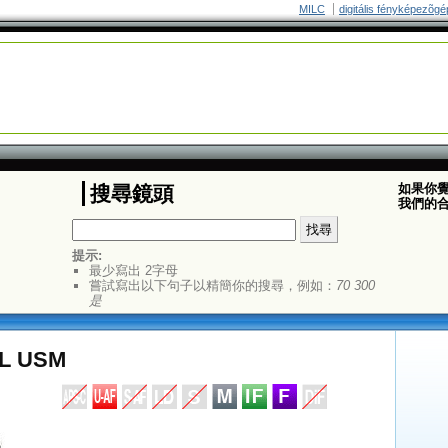
MILC
digitális fényképezõgé
如果你
搜尋鏡頭
我們的
提示:
最少寫出 2字母
嘗試寫出以下句子以精簡你的搜尋，例如：
70 300
是
4L USM