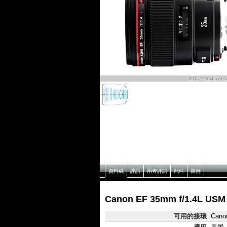
資料紙
評語
用者評語
配件
圖例
Canon EF 35mm f/1.4L U
可用的接環
Cano