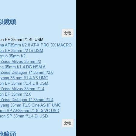
似鏡頭
n EF 35mm f/1.4L USM
ina AF35mm f/2.8 AT-X PRO DX MACRO
on EF 35mm f/2 IS USM
gnuo 35mm f/2
 Zeiss Milvus 35mm f/2
ma 35mm f/1.4 DG HSM A
 Zeiss Distagon T* 35mm f/2.0
yang 35 mm f/1.4 AS UMC
on EF 35mm f/1.4 L II USM
 Zeiss Milvus 35mm f/1.4
on EF 35mm f/2.0
 Zeiss Distagon T* 35mm f/1.4
yang 35mm T1.5 Cine AS IF UMC
ron SP AF35mm f/1.8 Di VC USD
ron SP 35mm f/1.4 Di USD
他鏡頭