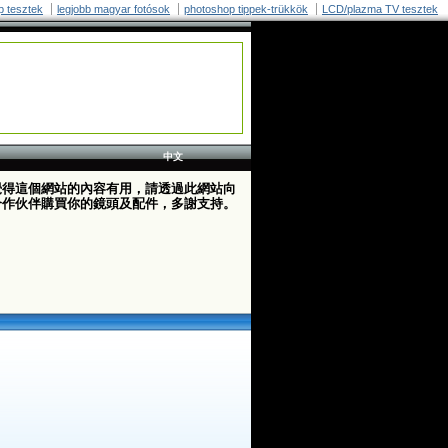
p tesztek
legjobb magyar fotósok
photoshop tippek-trükkök
LCD/plazma TV tesztek
中文
覺得這個網站的內容有用，請透過此網站向
合作伙伴購買你的鏡頭及配件，多謝支持。