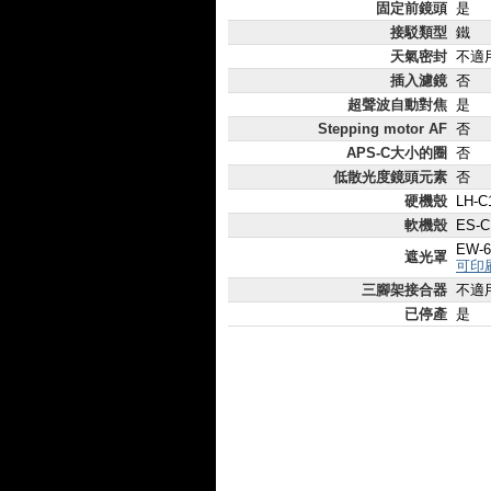
固定前鏡頭
是
接駁類型
鐵
天氣密封
不適
插入濾鏡
否
超聲波自動對焦
是
Stepping motor AF
否
APS-C大小的圈
否
低散光度鏡頭元素
否
硬機殼
LH-C
軟機殼
ES-C
EW-6
遮光罩
可印
三腳架接合器
不適
已停產
是