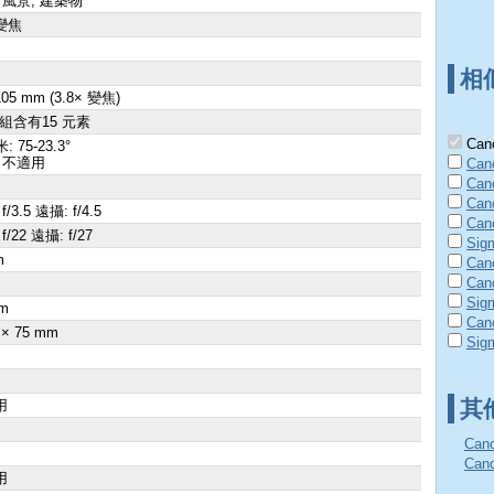
 風景, 建築物
變焦
相
 105 mm (3.8× 變焦)
群組含有15 元素
Cano
: 75-23.3°
 不適用
Can
Can
Can
f/3.5 遠攝: f/4.5
Can
f/22 遠攝: f/27
Sig
m
Cano
Can
×
Sig
m
Can
 × 75 mm
Sig
其
用
Can
Ca
用