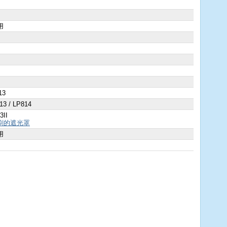
用
13
13 / LP814
3II
刷的遮光罩
用