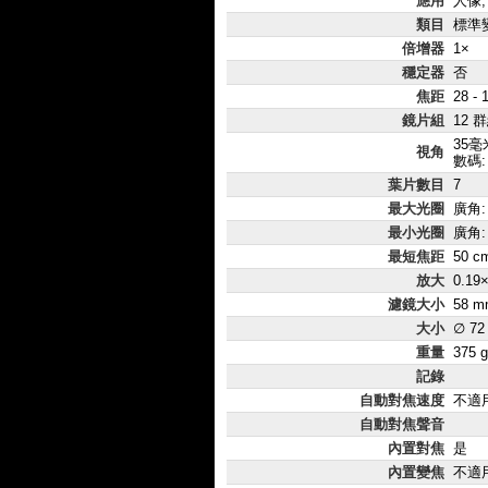
應用
人像,
類目
標準
倍增器
1×
穩定器
否
焦距
28 -
鏡片組
12 
35毫米
視角
數碼:
葉片數目
7
最大光圈
廣角: 
最小光圈
廣角: 
最短焦距
50 c
放大
0.19
濾鏡大小
58 m
大小
∅ 72
重量
375 g
記錄
自動對焦速度
不適
自動對焦聲音
內置對焦
是
內置變焦
不適