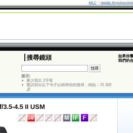
MILC
digitális fényképezõgé
如果你
搜尋鏡頭
我們的
提示:
最少寫出 2字母
嘗試寫出以下句子以精簡你的搜尋，例如：
70 300
是
3.5-4.5 II USM