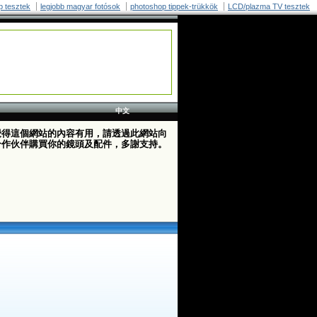
p tesztek
legjobb magyar fotósok
photoshop tippek-trükkök
LCD/plazma TV tesztek
中文
覺得這個網站的內容有用，請透過此網站向
合作伙伴購買你的鏡頭及配件，多謝支持。