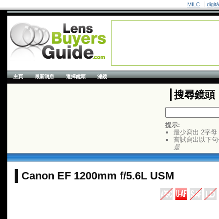
MILC
digit
主頁
最新消息
選擇鏡頭
濾鏡
搜尋鏡頭
提示:
最少寫出 2字母
嘗試寫出以下句
是
Canon EF 1200mm f/5.6L USM