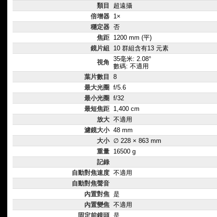
類目
超遠攝
倍增器
1×
穩定器
否
焦距
1200 mm (平)
鏡片組
10 群組含有13 元素
35毫米: 2.08°
視角
數碼: 不適用
葉片數目
8
最大光圈
f/5.6
最小光圈
f/32
最短焦距
1,400 cm
放大
不適用
濾鏡大小
48 mm
大小
∅ 228 × 863 mm
重量
16500 g
記錄
自動對焦速度
不適用
自動對焦聲音
內置對焦
是
內置變焦
不適用
固定前鏡頭
是