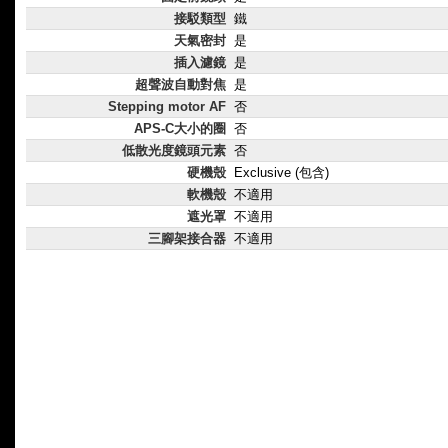
接駁類型
鐵
天氣密封
是
插入濾鏡
是
超聲波自動對焦
是
Stepping motor AF
否
APS-C大小的圈
否
低散光度鏡頭元素
否
硬機殼
Exclusive (包含)
軟機殼
不適用
遮光罩
不適用
三腳架接合器
不適用