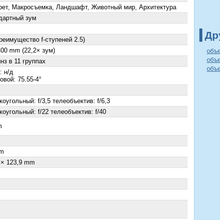
рет, Макросъемка, Ландшафт, Животный мир, Архитектура
дартный зум
Др
преимущество f-ступеней 2.5)
400 mm (22,2× зум)
объ
объ
нз в 11 группах
объе
: н/д
овой: 75.55-4°
оугольный: f/3,5 телеобъектив: f/6,3
оугольный: f/22 телеобъектив: f/40
m
×
m
 × 123,9 mm