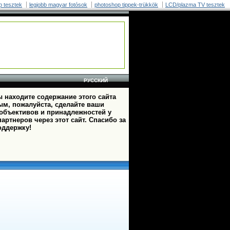
p tesztek
legjobb magyar fotósok
photoshop tippek-trükkök
LCD/plazma TV tesztek
РУССКИЙ
 находите содержание этого сайта
ым, пожалуйста, сделайте ваши
 объективов и принадлежностей у
артнеров через этот сайт. Спасибо за
оддержку!