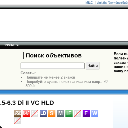
MILC
digitális fényképezõgé
ФИЛЬТРЫ
Если вы
Поиск объективов
полезн
заказы
наших п
вашу п
Советы:
Напишите не менее 2 знаков
Попробуйте сузить поиск написанием напр.:
70
300 is
5-6.3 Di II VC HLD