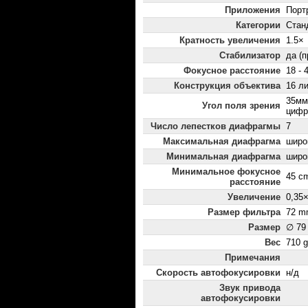
Приложения
Порт
Категории
Стан
Кратность увеличения
1.5×
Стабилизатор
да (
Фокусное расстояние
18 - 
Конструкция объектива
16 ли
35мм
Угол поля зрения
цифр
Число лепестков диафрагмы
7
Максимальная диафрагма
широк
Минимальная диафрагма
широк
Минимальное фокусное
45 c
расстояние
Увеличение
0,35
Размер фильтра
72 m
Размер
∅ 79
Вес
710 g
Примечания
Скорость автофокусировки
н/д
Звук привода
автофокусировки