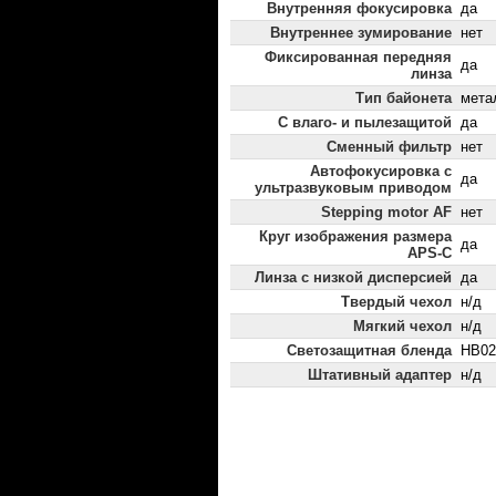
Внутренняя фокусировка
да
Внутреннее зумирование
нет
Фиксированная передняя
да
линза
Тип байонета
мета
С влаго- и пылезащитой
да
Сменный фильтр
нет
Автофокусировка с
да
ультразвуковым приводом
Stepping motor AF
нет
Круг изображения размера
да
APS-C
Линза с низкой дисперсией
да
Твердый чехол
н/д
Мягкий чехол
н/д
Светозащитная бленда
HB02
Штативный адаптер
н/д