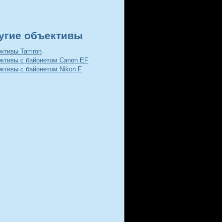
угие объективы
ективы Tamron
ективы с байонетом Canon EF
ктивы с байонетом Nikon F