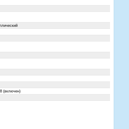
ллический
8 (включен)