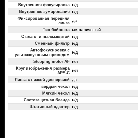
Внутренняя фокусировка
н/д
Внутреннее зумирование
н/д
Фиксированная передняя
да
линза
Тип байонета
металлический
С влаго- и пылезащитой
н/д
Сменный фильтр
н/д
Автофокусировка с
н/д
ультразвуковым приводом
Stepping motor AF
нет
Круг изображения размера
нет
APS-C
Линза с низкой дисперсией
да
Твердый чехол
н/д
Мягкий чехол
н/д
Светозащитная бленда
н/д
Штативный адаптер
н/д