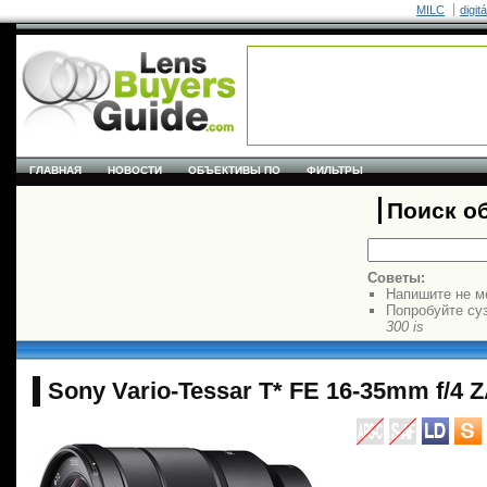
MILC
digit
ГЛАВНАЯ
НОВОСТИ
ОБЪЕКТИВЫ ПО
ФИЛЬТРЫ
Поиск о
Советы:
Напишите не м
Попробуйте су
300 is
Sony Vario-Tessar T* FE 16-35mm f/4 