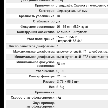
Доступные байонеты
Sony E
Приложения
Ландшафт, Съемка в помещении, 
Категории
Широкоугольный зум
Кратность увеличения
1×
Стабилизатор
да
Фокусное расстояние
16 - 85 mm (5,3× зум)
Конструкция объектива
12 линз в 10 группах
35мм: 107-63°
Угол поля зрения
цифровой: 83-44°
Число лепестков диафрагмы
7
Максимальная диафрагма
широкоугольный: f/4 телеобъектив:
Минимальная диафрагма
широкоугольный: f/22 телеобъектив
Минимальное фокусное
28 cm
расстояние
Увеличение
0,19×
Размер фильтра
72 mm
Размер
∅ 78 × 98.5 mm
Вес
518 g
Примечания
Скорость автофокусировки
н/д
Звук привода
автофокусировки