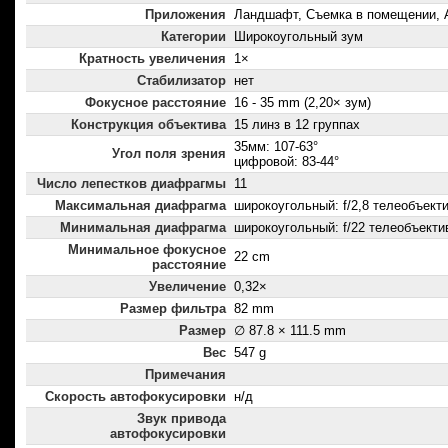
Приложения
Ландшафт, Съемка в помещении, 
Категории
Широкоугольный зум
Кратность увеличения
1×
Стабилизатор
нет
Фокусное расстояние
16 - 35 mm (2,20× зум)
Конструкция объектива
15 линз в 12 группах
35мм: 107-63°
Угол поля зрения
цифровой: 83-44°
Число лепестков диафрагмы
11
Максимальная диафрагма
широкоугольный: f/2,8 телеобъектив
Минимальная диафрагма
широкоугольный: f/22 телеобъектив
Минимальное фокусное
22 cm
расстояние
Увеличение
0,32×
Размер фильтра
82 mm
Размер
∅ 87.8 × 111.5 mm
Вес
547 g
Примечания
Скорость автофокусировки
н/д
Звук привода
автофокусировки