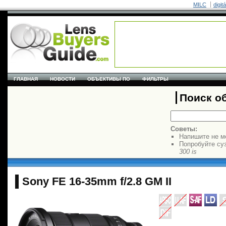
MILC
digit
ГЛАВНАЯ
НОВОСТИ
ОБЪЕКТИВЫ ПО
ФИЛЬТРЫ
Поиск о
Советы:
Напишите не м
Попробуйте су
300 is
Sony FE 16-35mm f/2.8 GM II