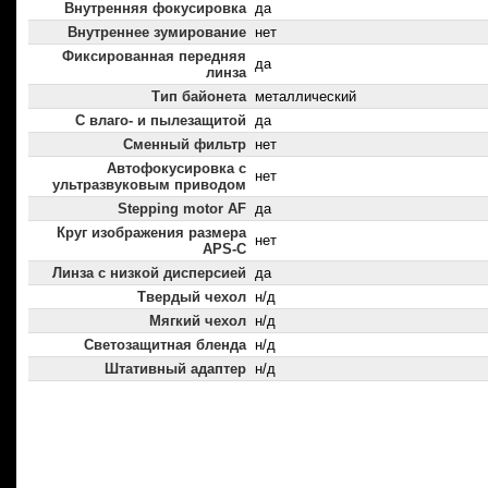
Внутренняя фокусировка
да
Внутреннее зумирование
нет
Фиксированная передняя
да
линза
Тип байонета
металлический
С влаго- и пылезащитой
да
Сменный фильтр
нет
Автофокусировка с
нет
ультразвуковым приводом
Stepping motor AF
да
Круг изображения размера
нет
APS-C
Линза с низкой дисперсией
да
Твердый чехол
н/д
Мягкий чехол
н/д
Светозащитная бленда
н/д
Штативный адаптер
н/д