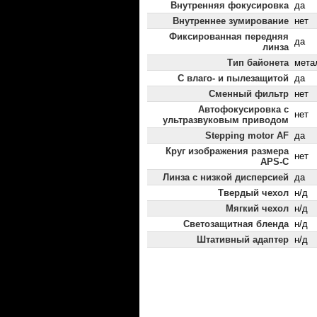
Внутренняя фокусировка
да
Внутреннее зумирование
нет
Фиксированная передняя
да
линза
Тип байонета
мета
С влаго- и пылезащитой
да
Сменный фильтр
нет
Автофокусировка с
нет
ультразвуковым приводом
Stepping motor AF
да
Круг изображения размера
нет
APS-C
Линза с низкой дисперсией
да
Твердый чехол
н/д
Мягкий чехол
н/д
Светозащитная бленда
н/д
Штативный адаптер
н/д