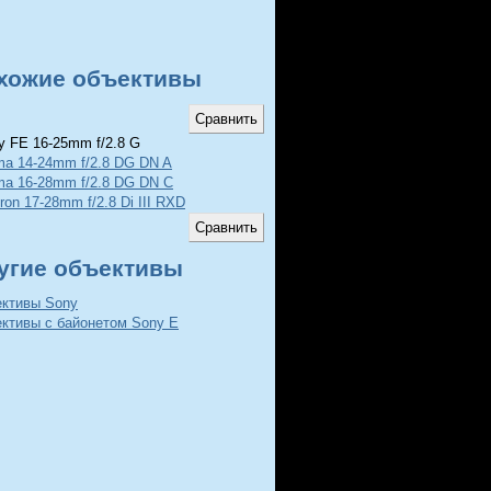
хожие объективы
 FE 16-25mm f/2.8 G
ma 14-24mm f/2.8 DG DN A
ma 16-28mm f/2.8 DG DN C
ron 17-28mm f/2.8 Di III RXD
угие объективы
ективы Sony
ективы с байонетом Sony E