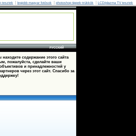
p tesztek
legjobb magyar fotósok
photoshop tippek-trükkök
LCD/plazma TV tesztek
РУССКИЙ
 находите содержание этого сайта
ым, пожалуйста, сделайте ваши
 объективов и принадлежностей у
артнеров через этот сайт. Спасибо за
оддержку!