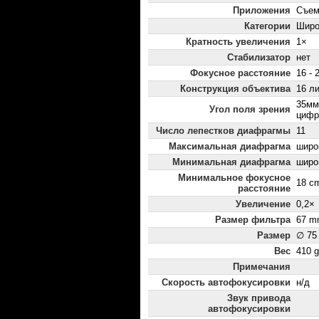
Приложения
Съем
Категории
Широ
Кратность увеличения
1×
Стабилизатор
нет
Фокусное расстояние
16 - 
Конструкция объектива
16 ли
35мм
Угол поля зрения
цифр
Число лепестков диафрагмы
11
Максимальная диафрагма
широк
Минимальная диафрагма
широк
Минимальное фокусное
18 c
расстояние
Увеличение
0,2×
Размер фильтра
67 m
Размер
∅ 75
Вес
410 g
Примечания
Скорость автофокусировки
н/д
Звук привода
автофокусировки