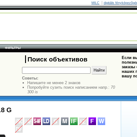
MILC
digitális fényképezõgé
ФИЛЬТРЫ
Если вы
Поиск объективов
полезн
заказы
наших п
вашу п
Советы:
Напишите не менее 2 знаков
Попробуйте сузить поиск написанием напр.:
70
300 is
.8 G