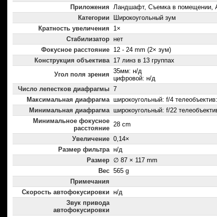
Приложения
Ландшафт, Съемка в помещении, 
Категории
Широкоугольный зум
Кратность увеличения
1×
Стабилизатор
нет
Фокусное расстояние
12 - 24 mm (2× зум)
Конструкция объектива
17 линз в 13 группах
35мм: н/д
Угол поля зрения
цифровой: н/д
Число лепестков диафрагмы
7
Максимальная диафрагма
широкоугольный: f/4 телеобъектив:
Минимальная диафрагма
широкоугольный: f/22 телеобъектив
Минимальное фокусное
28 cm
расстояние
Увеличение
0,14×
Размер фильтра
н/д
Размер
∅ 87 × 117 mm
Вес
565 g
Примечания
Скорость автофокусировки
н/д
Звук привода
автофокусировки