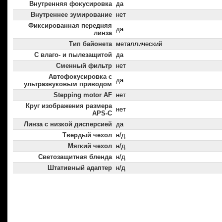
Внутренняя фокусировка
да
Внутреннее зумирование
нет
Фиксированная передняя
да
линза
Тип байонета
металлический
С влаго- и пылезащитой
да
Сменный фильтр
нет
Автофокусировка с
да
ультразвуковым приводом
Stepping motor AF
нет
Круг изображения размера
нет
APS-C
Линза с низкой дисперсией
да
Твердый чехол
н/д
Мягкий чехол
н/д
Светозащитная бленда
н/д
Штативный адаптер
н/д