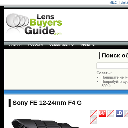
MILC
digit
ГЛАВНАЯ
НОВОСТИ
ОБЪЕКТИВЫ ПО
ФИЛЬТРЫ
Поиск о
Советы:
Напишите не м
Попробуйте су
300 is
Sony FE 12-24mm F4 G