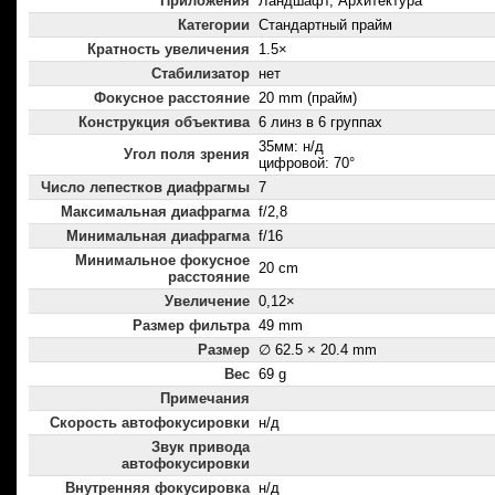
Приложения
Ландшафт, Архитектура
Категории
Стандартный прайм
Кратность увеличения
1.5×
Стабилизатор
нет
Фокусное расстояние
20 mm (прайм)
Конструкция объектива
6 линз в 6 группах
35мм: н/д
Угол поля зрения
цифровой: 70°
Число лепестков диафрагмы
7
Максимальная диафрагма
f/2,8
Минимальная диафрагма
f/16
Минимальное фокусное
20 cm
расстояние
Увеличение
0,12×
Размер фильтра
49 mm
Размер
∅ 62.5 × 20.4 mm
Вес
69 g
Примечания
Скорость автофокусировки
н/д
Звук привода
автофокусировки
Внутренняя фокусировка
н/д