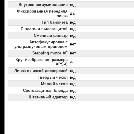
Внутреннее зумирование
н/д
Фиксированная передняя
да
линза
Тип байонета
н/д
С влаго- и пылезащитой
н/д
Сменный фильтр
н/д
Автофокусировка с
нет
ультразвуковым приводом
Stepping motor AF
нет
Круг изображения размера
да
APS-C
Линза с низкой дисперсией
н/д
Твердый чехол
н/д
Мягкий чехол
н/д
Светозащитная бленда
н/д
Штативный адаптер
н/д