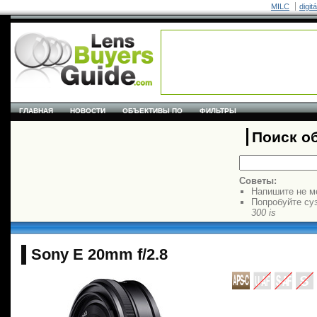
MILC
digit
ГЛАВНАЯ
НОВОСТИ
ОБЪЕКТИВЫ ПО
ФИЛЬТРЫ
Поиск о
Советы:
Напишите не м
Попробуйте су
300 is
Sony E 20mm f/2.8