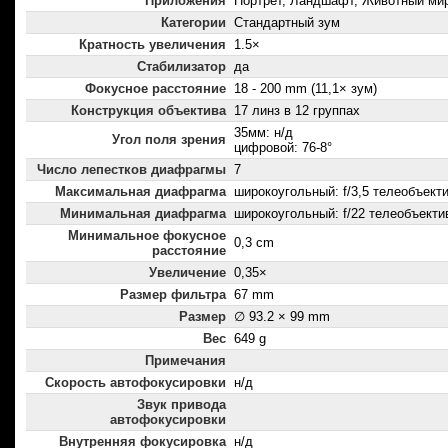
Приложения
Портрет, Ландшафт, Животный мир
Категории
Стандартный зум
Кратность увеличения
1.5×
Стабилизатор
да
Фокусное расстояние
18 - 200 mm (11,1× зум)
Конструкция объектива
17 линз в 12 группах
35мм: н/д
Угол поля зрения
цифровой: 76-8°
Число лепестков диафрагмы
7
Максимальная диафрагма
широкоугольный: f/3,5 телеобъектив
Минимальная диафрагма
широкоугольный: f/22 телеобъектив
Минимальное фокусное
0,3 cm
расстояние
Увеличение
0,35×
Размер фильтра
67 mm
Размер
∅ 93.2 × 99 mm
Вес
649 g
Примечания
Скорость автофокусировки
н/д
Звук привода
автофокусировки
Внутренняя фокусировка
н/д