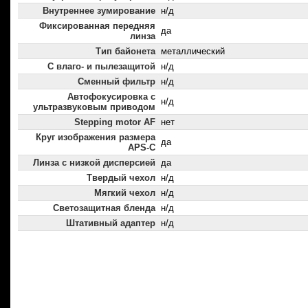
Внутреннее зумирование
н/д
Фиксированная передняя
да
линза
Тип байонета
металлический
С влаго- и пылезащитой
н/д
Сменный фильтр
н/д
Автофокусировка с
н/д
ультразвуковым приводом
Stepping motor AF
нет
Круг изображения размера
да
APS-C
Линза с низкой дисперсией
да
Твердый чехол
н/д
Мягкий чехол
н/д
Светозащитная бленда
н/д
Штативный адаптер
н/д