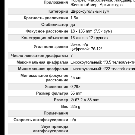
Портрет, Макросъемка, Ландшафт,
Приложения
Животный мир, Архитектура
Категории
Широкоугольный зум
Кратность увеличения
1.5×
Стабилизатор
да
Фокусное расстояние
18 - 135 mm (7,5× зум)
Конструкция объектива
16 линз в 12 группах
35мм: н/д
Угол поля зрения
цифровой: 76-12°
Число лепестков диафрагмы
7
Максимальная диафрагма
широкоугольный: f/3,5 телеобъектив
Минимальная диафрагма
широкоугольный: f/22 телеобъектив
Минимальное фокусное
45 cm
расстояние
Увеличение
0,29×
Размер фильтра
55 mm
Размер
∅ 67.2 × 88 mm
Вес
325 g
Примечания
Скорость автофокусировки
н/д
Звук привода
автофокусировки