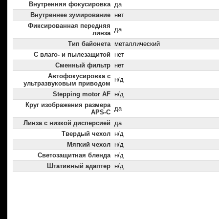
Внутренняя фокусировка
да
Внутреннее зумирование
нет
Фиксированная передняя
да
линза
Тип байонета
металлический
С влаго- и пылезащитой
нет
Сменный фильтр
нет
Автофокусировка с
н/д
ультразвуковым приводом
Stepping motor AF
н/д
Круг изображения размера
да
APS-C
Линза с низкой дисперсией
да
Твердый чехол
н/д
Мягкий чехол
н/д
Светозащитная бленда
н/д
Штативный адаптер
н/д