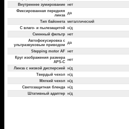
Внутреннее зумирование
нет
Фиксированная передняя
да
линза
Тип байонета
металлический
С влаго- и пылезащитой
н/д
Сменный фильтр
нет
Автофокусировка с
да
ультразвуковым приводом
Stepping motor AF
нет
Круг изображения размера
нет
APS-C
Линза с низкой дисперсией
н/д
Твердый чехол
н/д
Мягкий чехол
н/д
Светозащитная бленда
н/д
Штативный адаптер
н/д