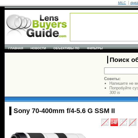
MILC
digit
ГЛАВНАЯ
НОВОСТИ
ОБЪЕКТИВЫ ПО
ФИЛЬТРЫ
Поиск о
Советы:
Напишите не м
Попробуйте су
300 is
Sony 70-400mm f/4-5.6 G SSM II