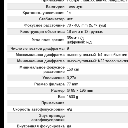
Приложения
Портрет, Макросъемка, Ландшафт
Категории
Теле зум
Кратность увеличения
1×
Стабилизатор
нет
Фокусное расстояние
70 - 400 mm (5,7× зум)
Конструкция объектива
18 линз в 12 группах
35мм: н/д
Угол поля зрения
цифровой: н/д
Число лепестков диафрагмы
9
Максимальная диафрагма
широкоугольный: f/4 телеобъектив: 
Минимальная диафрагма
широкоугольный: f/22 телеобъектив
Минимальное фокусное
150 cm
расстояние
Увеличение
0,27×
Размер фильтра
77 mm
Размер
∅ 95 × 196 mm
Вес
1500 g
Примечания
Скорость автофокусировки
н/д
Звук привода
автофокусировки
Внутренняя фокусировка
да