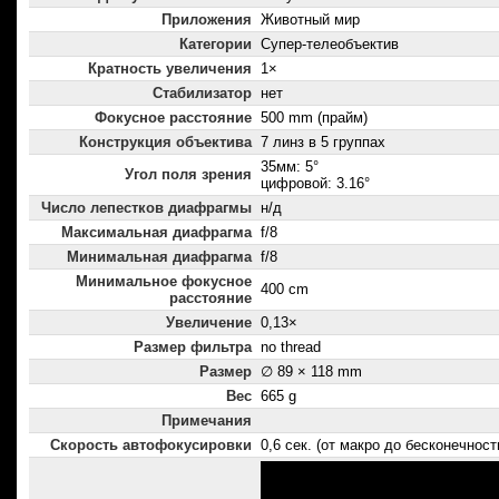
Приложения
Животный мир
Категории
Супер-телеобъектив
Кратность увеличения
1×
Стабилизатор
нет
Фокусное расстояние
500 mm (прайм)
Конструкция объектива
7 линз в 5 группах
35мм: 5°
Угол поля зрения
цифровой: 3.16°
Число лепестков диафрагмы
н/д
Максимальная диафрагма
f/8
Минимальная диафрагма
f/8
Минимальное фокусное
400 cm
расстояние
Увеличение
0,13×
Размер фильтра
no thread
Размер
∅ 89 × 118 mm
Вес
665 g
Примечания
Скорость автофокусировки
0,6 сек. (от макро до бесконечност