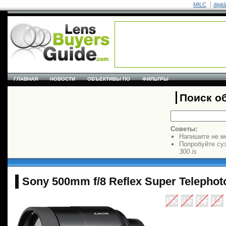
MILC
digit
ГЛАВНАЯ
НОВОСТИ
ОБЪЕКТИВЫ ПО
ФИЛЬТРЫ
Поиск о
Советы:
Напишите не м
Попробуйте су
300 is
Sony 500mm f/8 Reflex Super Telephot