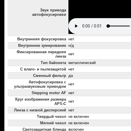
Звук привода
автофокусировки
Внутренняя фокусировка
нет
Внутреннее зумирование
н/д
Фиксированная передняя
нет
линза
Тип байонета
металлический
С влаго- и пылезащитой
нет
Сменный фильтр
да
Автофокусировка с
нет
ультразвуковым приводом
Stepping motor AF
нет
Круг изображения размера
нет
APS-C
Линза с низкой дисперсией
нет
Твердый чехол
не включен
Мягкий чехол
не включен
Светозащитная бленда
включен