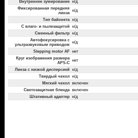
Внутреннее зумирование
н/д
Фиксированная передняя
н/д
линза
Тип байонета
н/д
С влаго- и пылезащитой
н/д
Сменный фильтр
н/д
Автофокусировка с
н/д
ультразвуковым приводом
Stepping motor AF
нет
Круг изображения размера
нет
APS-C
Линза с низкой дисперсией
н/д
Твердый чехол
н/д
Мягкий чехол
включен
Светозащитная бленда
включен
Штативный адаптер
н/д