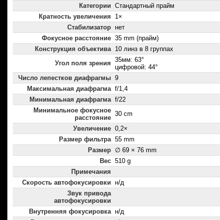
Категории
Стандартный прайм
Кратность увеличения
1×
Стабилизатор
нет
Фокусное расстояние
35 mm (прайм)
Конструкция объектива
10 линз в 8 группах
35мм: 63°
Угол поля зрения
цифровой: 44°
Число лепестков диафрагмы
9
Максимальная диафрагма
f/1,4
Минимальная диафрагма
f/22
Минимальное фокусное
30 cm
расстояние
Увеличение
0,2×
Размер фильтра
55 mm
Размер
∅ 69 × 76 mm
Вес
510 g
Примечания
Скорость автофокусировки
н/д
Звук привода
автофокусировки
Внутренняя фокусировка
н/д