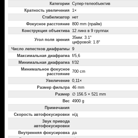
Категории
Супер-телеобъектив
Кратность увеличения
1×
Стабилизатор
нет
Фокусное расстояние
800 mm (прайм)
Конструкция объектива
12 линз в 9 группах
35мм: 3.1°
Угол поля зрения
цифровой: 1.8°
Число лепестков диафрагмы
9
Максимальная диафрагма
f/5,6
Минимальная диафрагма
f/32
Минимальное фокусное
700 cm
расстояние
Увеличение
0,11×
Размер фильтра
46 mm
Размер
∅ 156.5 × 521 mm
Вес
4900 g
Примечания
Скорость автофокусировки
н/д
Звук привода
автофокусировки
Внутренняя фокусировка
да