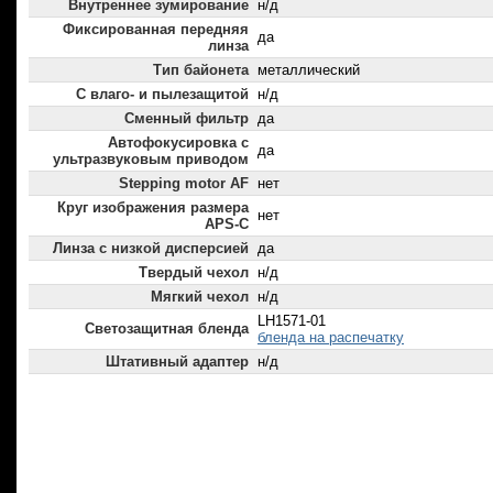
Внутреннее зумирование
н/д
Фиксированная передняя
да
линза
Тип байонета
металлический
С влаго- и пылезащитой
н/д
Сменный фильтр
да
Автофокусировка с
да
ультразвуковым приводом
Stepping motor AF
нет
Круг изображения размера
нет
APS-C
Линза с низкой дисперсией
да
Твердый чехол
н/д
Мягкий чехол
н/д
LH1571-01
Светозащитная бленда
бленда на распечатку
Штативный адаптер
н/д