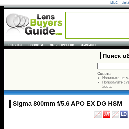
MILC
digit
ГЛАВНАЯ
НОВОСТИ
ОБЪЕКТИВЫ ПО
ФИЛЬТРЫ
Поиск о
Советы:
Напишите не м
Попробуйте су
300 is
Sigma 800mm f/5.6 APO EX DG HSM