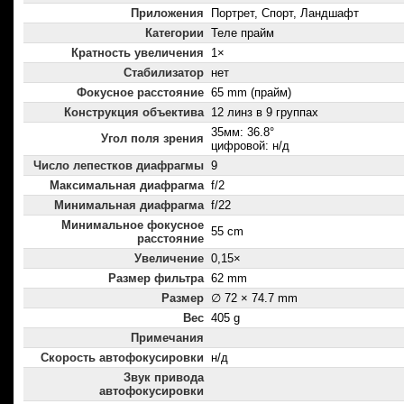
Приложения
Портрет, Спорт, Ландшафт
Категории
Теле прайм
Кратность увеличения
1×
Стабилизатор
нет
Фокусное расстояние
65 mm (прайм)
Конструкция объектива
12 линз в 9 группах
35мм: 36.8°
Угол поля зрения
цифровой: н/д
Число лепестков диафрагмы
9
Максимальная диафрагма
f/2
Минимальная диафрагма
f/22
Минимальное фокусное
55 cm
расстояние
Увеличение
0,15×
Размер фильтра
62 mm
Размер
∅ 72 × 74.7 mm
Вес
405 g
Примечания
Скорость автофокусировки
н/д
Звук привода
автофокусировки