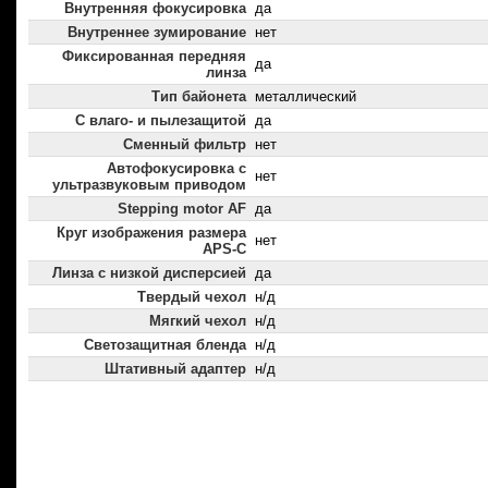
Внутренняя фокусировка
да
Внутреннее зумирование
нет
Фиксированная передняя
да
линза
Тип байонета
металлический
С влаго- и пылезащитой
да
Сменный фильтр
нет
Автофокусировка с
нет
ультразвуковым приводом
Stepping motor AF
да
Круг изображения размера
нет
APS-C
Линза с низкой дисперсией
да
Твердый чехол
н/д
Мягкий чехол
н/д
Светозащитная бленда
н/д
Штативный адаптер
н/д