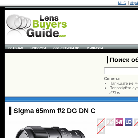
MILC
digit
ГЛАВНАЯ
НОВОСТИ
ОБЪЕКТИВЫ ПО
ФИЛЬТРЫ
Поиск о
Советы:
Напишите не м
Попробуйте су
300 is
Sigma 65mm f/2 DG DN C