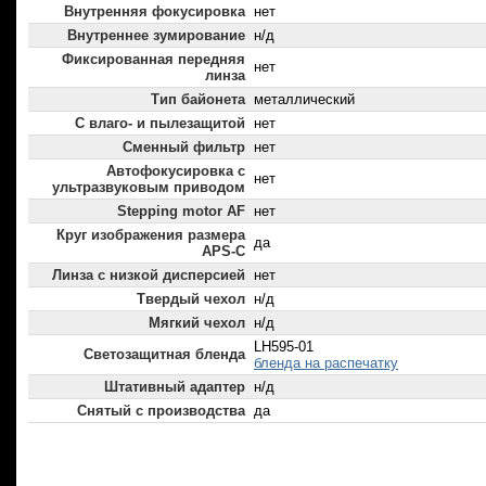
Внутренняя фокусировка
нет
Внутреннее зумирование
н/д
Фиксированная передняя
нет
линза
Тип байонета
металлический
С влаго- и пылезащитой
нет
Сменный фильтр
нет
Автофокусировка с
нет
ультразвуковым приводом
Stepping motor AF
нет
Круг изображения размера
да
APS-C
Линза с низкой дисперсией
нет
Твердый чехол
н/д
Мягкий чехол
н/д
LH595-01
Светозащитная бленда
бленда на распечатку
Штативный адаптер
н/д
Снятый с производства
да