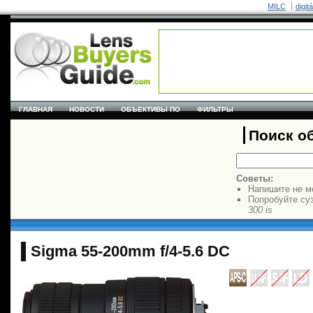
MILC
digit
ГЛАВНАЯ
НОВОСТИ
ОБЪЕКТИВЫ ПО
ФИЛЬТРЫ
Поиск о
Советы:
Напишите не м
Попробуйте су
300 is
Sigma 55-200mm f/4-5.6 DC