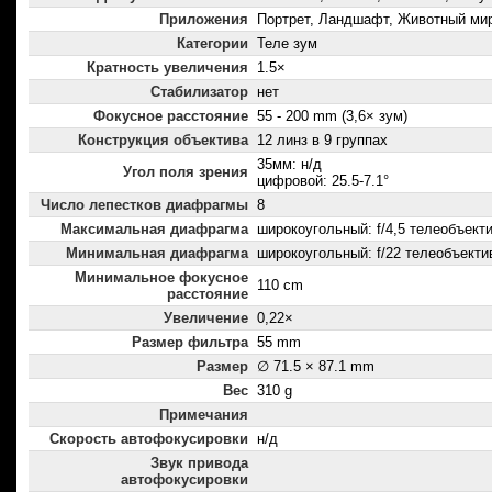
Приложения
Портрет, Ландшафт, Животный ми
Категории
Теле зум
Кратность увеличения
1.5×
Стабилизатор
нет
Фокусное расстояние
55 - 200 mm (3,6× зум)
Конструкция объектива
12 линз в 9 группах
35мм: н/д
Угол поля зрения
цифровой: 25.5-7.1°
Число лепестков диафрагмы
8
Максимальная диафрагма
широкоугольный: f/4,5 телеобъектив
Минимальная диафрагма
широкоугольный: f/22 телеобъектив
Минимальное фокусное
110 cm
расстояние
Увеличение
0,22×
Размер фильтра
55 mm
Размер
∅ 71.5 × 87.1 mm
Вес
310 g
Примечания
Скорость автофокусировки
н/д
Звук привода
автофокусировки