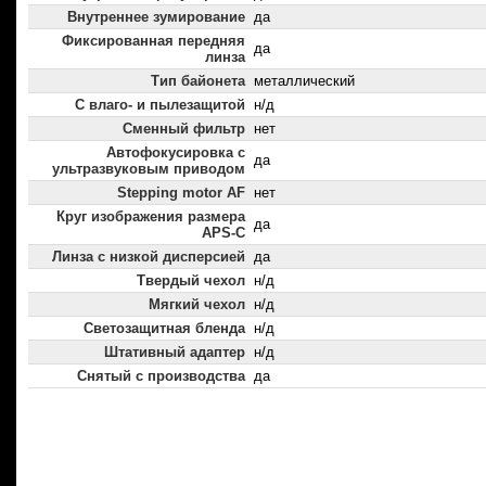
Внутреннее зумирование
да
Фиксированная передняя
да
линза
Тип байонета
металлический
С влаго- и пылезащитой
н/д
Сменный фильтр
нет
Автофокусировка с
да
ультразвуковым приводом
Stepping motor AF
нет
Круг изображения размера
да
APS-C
Линза с низкой дисперсией
да
Твердый чехол
н/д
Мягкий чехол
н/д
Светозащитная бленда
н/д
Штативный адаптер
н/д
Снятый с производства
да