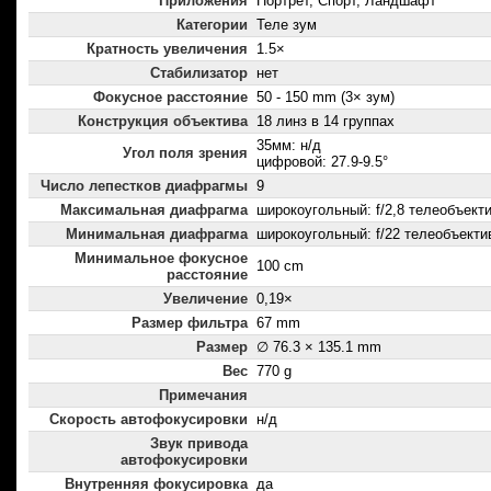
Приложения
Портрет, Спорт, Ландшафт
Категории
Теле зум
Кратность увеличения
1.5×
Стабилизатор
нет
Фокусное расстояние
50 - 150 mm (3× зум)
Конструкция объектива
18 линз в 14 группах
35мм: н/д
Угол поля зрения
цифровой: 27.9-9.5°
Число лепестков диафрагмы
9
Максимальная диафрагма
широкоугольный: f/2,8 телеобъектив
Минимальная диафрагма
широкоугольный: f/22 телеобъектив
Минимальное фокусное
100 cm
расстояние
Увеличение
0,19×
Размер фильтра
67 mm
Размер
∅ 76.3 × 135.1 mm
Вес
770 g
Примечания
Скорость автофокусировки
н/д
Звук привода
автофокусировки
Внутренняя фокусировка
да