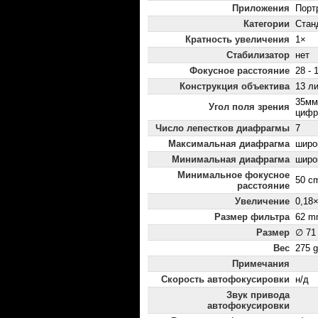
Приложения
Порт
Категории
Стан
Кратность увеличения
1×
Стабилизатор
нет
Фокусное расстояние
28 - 
Конструкция объектива
13 ли
35мм:
Угол поля зрения
цифр
Число лепестков диафрагмы
7
Максимальная диафрагма
широк
Минимальная диафрагма
широ
Минимальное фокусное
50 c
расстояние
Увеличение
0,18
Размер фильтра
62 m
Размер
∅ 71
Вес
275 g
Примечания
Скорость автофокусировки
н/д
Звук привода
автофокусировки