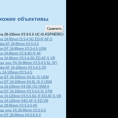
хожие объективы
a 28-105mm f/3.8-5.6 UC-III ASPHERICAL IF
kor 24-85mm f3.5-4.5G ED-IF AF-S
lta AF 24-85mm f/3.5-4.5
on EF 24-85mm f/3.5-4.5 USM
or 24-85mm f/2.8-4D IF AF
kor 24-85mm f/3.5-4.5G ED AF-S VR
ax smc FA 24-90mm f/3.5-4.5 AL (IF)
lta AF 24-105mm f/3.5-4.5 (D)
y 24-105mm f/3.5-4.5
on EF 24-105mm f/4.0L IS USM
on EF 24-105mm f/4.0L IS II USM
ma 24-105mm f/4 DG OS HSM A
on EF 24-105mm f/3.5-5.6 IS STM
kor 24-120mm f/3.5-5.6G IF-ED AF-S VR
kor 24-120mm f/4G AF-S ED VR
or 28-85mm f/3.5-4.5 AF
tax smc FA 28-90mm f/3.5-5.6
n EF 28-90mm f/4.0-5.6 II