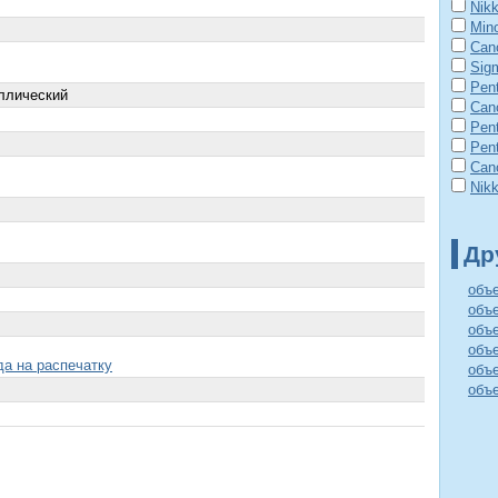
Nik
Mino
Can
Sig
Pen
ллический
Can
Pent
Pen
Can
Nikk
Др
объ
объ
объе
объе
да на распечатку
объе
объ