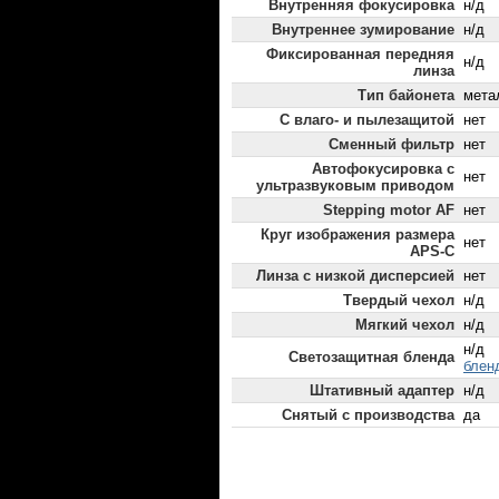
Внутренняя фокусировка
н/д
Внутреннее зумирование
н/д
Фиксированная передняя
н/д
линза
Тип байонета
мета
С влаго- и пылезащитой
нет
Сменный фильтр
нет
Автофокусировка с
нет
ультразвуковым приводом
Stepping motor AF
нет
Круг изображения размера
нет
APS-C
Линза с низкой дисперсией
нет
Твердый чехол
н/д
Мягкий чехол
н/д
н/д
Светозащитная бленда
блен
Штативный адаптер
н/д
Снятый с производства
да