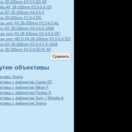
kor 28-100mm f/3.5-5.6G AF
lta AF 28-100mm f/3.5-5.6 (D)
on EF 28-105mm f/4.0-5.6
ma 28-105mm F2.8-4 DG
tax smc FA 28-105mm f/3.2-4.5 AL
on EF 28-105mm f/4.0-5.6 USM
ax smc FA 28-105mm f/4.0-5.6 (IF)
tax smc HD D FA 28-105mm f/3.5-5.6 ED DC WR
on EF 28-105mm f/3.5-4.5 II USM
or 28-105mm f/3.5-4.5D IF AF
угие объективы
ективы Sigma
ективы с байонетом Canon EF
ктивы с байонетом Nikon F
ктивы с байонетом Pentax K
ктивы с байонетом Sony / Minolta A
ективы с байонетом Sigma