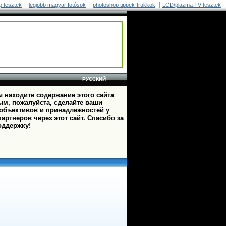
p tesztek
legjobb magyar fotósok
photoshop tippek-trükkök
LCD/plazma TV tesztek
РУССКИЙ
 находите содержание этого сайта
ым, пожалуйста, сделайте ваши
 объективов и принадлежностей у
артнеров через этот сайт. Спасибо за
оддержку!