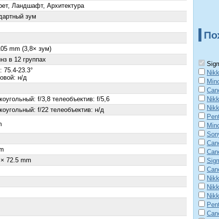
рет, Ландшафт, Архитектура
дартный зум
По
105 mm (3,8× зум)
нз в 12 группах
Sigm
 75.4-23.3°
Nik
овой: н/д
Mino
Can
оугольный: f/3,8 телеобъектив: f/5,6
Nikk
Nik
коугольный: f/22 телеобъектив: н/д
Pent
m
Mino
Son
×
Can
m
Can
 × 72.5 mm
Sig
Can
Nik
Nik
Nikk
Pen
Cano