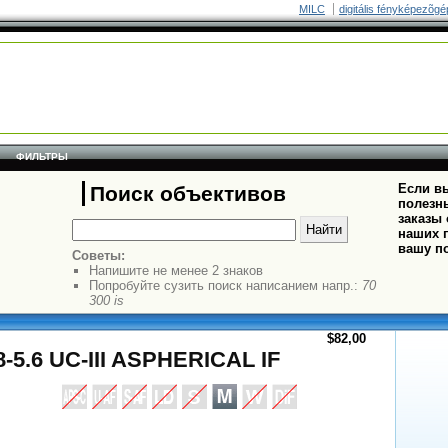
MILC
digitális fényképezõgé
ФИЛЬТРЫ
Если вы
Поиск объективов
полезн
заказы
наших п
вашу п
Советы:
Напишите не менее 2 знаков
Попробуйте сузить поиск написанием напр.:
70
300 is
$82,00
8-5.6 UC-III ASPHERICAL IF