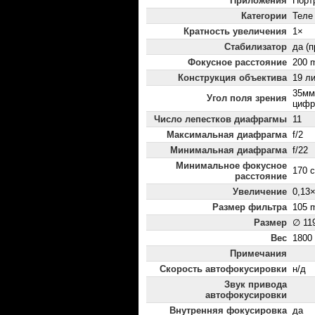
Приложения
Порт
Категории
Теле
Кратность увеличения
1×
Стабилизатор
да (
Фокусное расстояние
200 
Конструкция объектива
19 ли
35мм:
Угол поля зрения
цифр
Число лепестков диафрагмы
11
Максимальная диафрагма
f/2
Минимальная диафрагма
f/22
Минимальное фокусное
170 
расстояние
Увеличение
0,13
Размер фильтра
105 
Размер
∅ 11
Вес
1800
Примечания
Скорость автофокусировки
н/д
Звук привода
автофокусировки
Внутренняя фокусировка
да