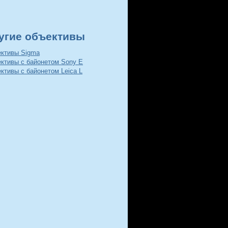
угие объективы
ективы Sigma
ективы с байонетом Sony E
ктивы с байонетом Leica L