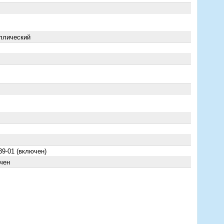
ллический
39-01 (включен)
чен