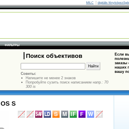
MILC
digitális fényképezõgé
ФИЛЬТРЫ
Если вы
Поиск объективов
полезн
заказы
наших п
вашу п
Советы:
Напишите не менее 2 знаков
Попробуйте сузить поиск написанием напр.:
70
300 is
 OS S