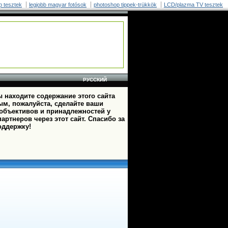
p tesztek
legjobb magyar fotósok
photoshop tippek-trükkök
LCD/plazma TV tesztek
РУССКИЙ
 находите содержание этого сайта
ым, пожалуйста, сделайте ваши
 объективов и принадлежностей у
артнеров через этот сайт. Спасибо за
оддержку!