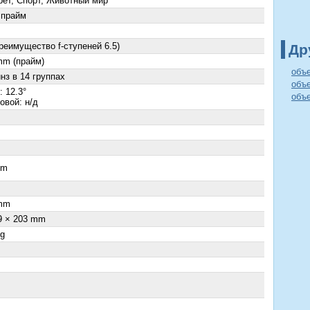
рет, Спорт, Животный мир
 прайм
преимущество f-ступеней 6.5)
Др
mm (прайм)
объ
нз в 14 группах
объ
 12.3°
объе
овой: н/д
cm
×
mm
9 × 203 mm
 g