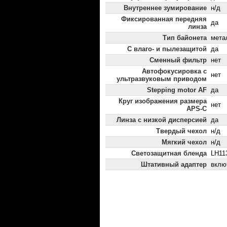
Внутреннее зумирование
н/д
Фиксированная передняя
да
линза
Тип байонета
мета
С влаго- и пылезащитой
да
Сменный фильтр
нет
Автофокусировка с
нет
ультразвуковым приводом
Stepping motor AF
да
Круг изображения размера
нет
APS-C
Линза с низкой дисперсией
да
Твердый чехол
н/д
Мягкий чехол
н/д
Светозащитная бленда
LH11
Штативный адаптер
вклю