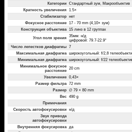
Категории
Стандартный зум, Макрообъектив
Кратность увеличения
1.5×
Стабилизатор
нет
Фокусное расстояние
17 - 70 mm (4,10× зум)
Конструкция объектива
15 линз в 12 группах
35мм: н/д
Угол поля зрения
цифровой: 79.7-22.9°
Число лепестков диафрагмы
7
Максимальная диафрагма
широкоугольный: f/2,8 телеобъектив
Минимальная диафрагма
широкоугольный: f/22 телеобъектив
Минимальное фокусное
20 cm
расстояние
Увеличение
0,43×
Размер фильтра
72 mm
Размер
∅ 79 × 80 mm
Вес
490 g
Примечания
Скорость автофокусировки
н/д
Звук привода
автофокусировки
Внутренняя фокусировка
да