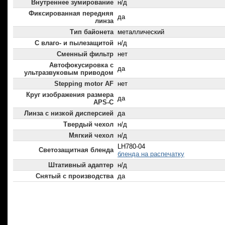
Внутреннее зумирование
н/д
Фиксированная передняя
да
линза
Тип байонета
металлический
С влаго- и пылезащитой
н/д
Сменный фильтр
нет
Автофокусировка с
да
ультразвуковым приводом
Stepping motor AF
нет
Круг изображения размера
да
APS-C
Линза с низкой дисперсией
да
Твердый чехол
н/д
Мягкий чехол
н/д
LH780-04
Светозащитная бленда
бленда на распечатку
Штативный адаптер
н/д
Снятый с производства
да