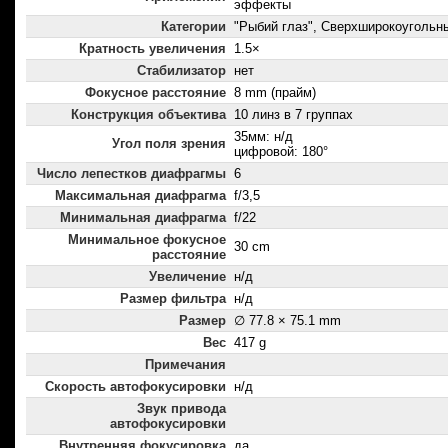
эффекты
Категории
"Рыбий глаз", Сверхширокоугольн
Кратность увеличения
1.5×
Стабилизатор
нет
Фокусное расстояние
8 mm (прайм)
Конструкция объектива
10 линз в 7 группах
35мм: н/д
Угол поля зрения
цифровой: 180°
Число лепестков диафрагмы
6
Максимальная диафрагма
f/3,5
Минимальная диафрагма
f/22
Минимальное фокусное
30 cm
расстояние
Увеличение
н/д
Размер фильтра
н/д
Размер
∅ 77.8 × 75.1 mm
Вес
417 g
Примечания
Скорость автофокусировки
н/д
Звук привода
автофокусировки
Внутренняя фокусировка
да