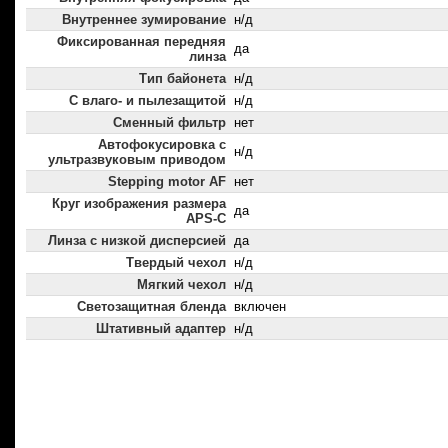
Внутреннее зумирование
н/д
Фиксированная передняя
да
линза
Тип байонета
н/д
С влаго- и пылезащитой
н/д
Сменный фильтр
нет
Автофокусировка с
н/д
ультразвуковым приводом
Stepping motor AF
нет
Круг изображения размера
да
APS-C
Линза с низкой дисперсией
да
Твердый чехол
н/д
Мягкий чехол
н/д
Светозащитная бленда
включен
Штативный адаптер
н/д