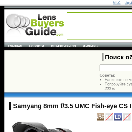
MILC
digit
ГЛАВНАЯ
НОВОСТИ
ОБЪЕКТИВЫ ПО
ФИЛЬТРЫ
Поиск о
Советы:
Напишите не м
Попробуйте су
300 is
Samyang 8mm f/3.5 UMC Fish-eye CS I