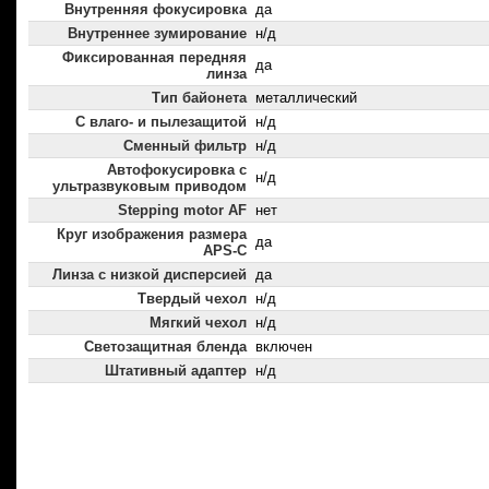
Внутренняя фокусировка
да
Внутреннее зумирование
н/д
Фиксированная передняя
да
линза
Тип байонета
металлический
С влаго- и пылезащитой
н/д
Сменный фильтр
н/д
Автофокусировка с
н/д
ультразвуковым приводом
Stepping motor AF
нет
Круг изображения размера
да
APS-C
Линза с низкой дисперсией
да
Твердый чехол
н/д
Мягкий чехол
н/д
Светозащитная бленда
включен
Штативный адаптер
н/д