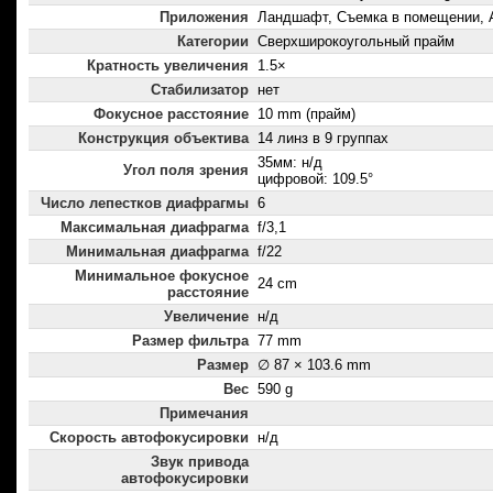
Приложения
Ландшафт, Съемка в помещении, 
Категории
Сверхширокоугольный прайм
Кратность увеличения
1.5×
Стабилизатор
нет
Фокусное расстояние
10 mm (прайм)
Конструкция объектива
14 линз в 9 группах
35мм: н/д
Угол поля зрения
цифровой: 109.5°
Число лепестков диафрагмы
6
Максимальная диафрагма
f/3,1
Минимальная диафрагма
f/22
Минимальное фокусное
24 cm
расстояние
Увеличение
н/д
Размер фильтра
77 mm
Размер
∅ 87 × 103.6 mm
Вес
590 g
Примечания
Скорость автофокусировки
н/д
Звук привода
автофокусировки