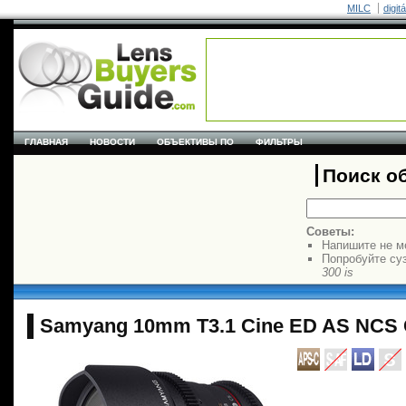
MILC
digit
ГЛАВНАЯ
НОВОСТИ
ОБЪЕКТИВЫ ПО
ФИЛЬТРЫ
Поиск о
Советы:
Напишите не м
Попробуйте су
300 is
Samyang 10mm T3.1 Cine ED AS NCS