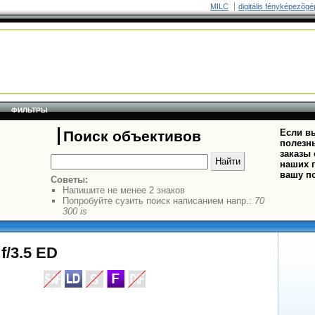
MILC
digitális fényképezõgé
ФИЛЬТРЫ
Если вы
Поиск объективов
полезн
заказы
наших п
вашу п
Советы:
Напишите не менее 2 знаков
Попробуйте сузить поиск написанием напр.:
70
300 is
/3.5 ED