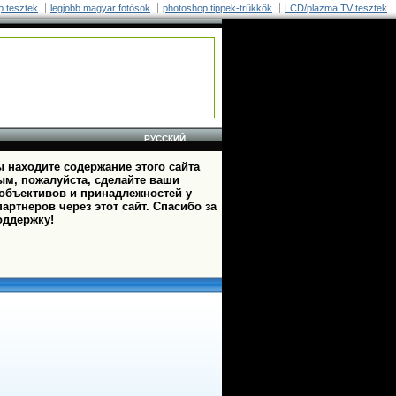
p tesztek
legjobb magyar fotósok
photoshop tippek-trükkök
LCD/plazma TV tesztek
РУССКИЙ
 находите содержание этого сайта
ым, пожалуйста, сделайте ваши
 объективов и принадлежностей у
артнеров через этот сайт. Спасибо за
оддержку!