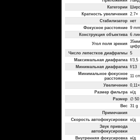
Приложения
Ланд
Категории
Широ
Кратность увеличения
2.7×
Стабилизатор
нет
Фокусное расстояние
9 mm
Конструкция объектива
6 лин
35мм
Угол поля зрения
цифр
Число лепестков диафрагмы
5
Максимальная диафрагма
f/3,5
Минимальная диафрагма
f/13
Минимальное фокусное
11 c
расстояние
Увеличение
0,11×
Размер фильтра
н/д
Размер
∅ 50
Вес
31 g
Примечания
Скорость автофокусировки
н/д
Звук привода
автофокусировки
Внутренняя фокусировка
н/д