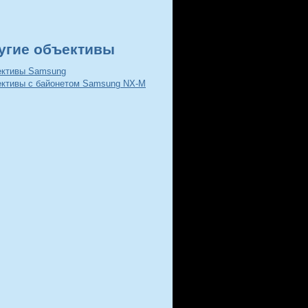
угие объективы
ективы Samsung
ективы с байонетом Samsung NX-M