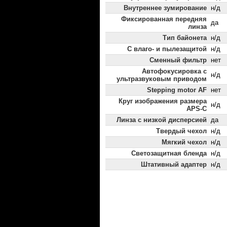
Внутреннее зумирование
н/д
Фиксированная передняя
да
линза
Тип байонета
н/д
С влаго- и пылезащитой
н/д
Сменный фильтр
нет
Автофокусировка с
н/д
ультразвуковым приводом
Stepping motor AF
нет
Круг изображения размера
н/д
APS-C
Линза с низкой дисперсией
да
Твердый чехол
н/д
Мягкий чехол
н/д
Светозащитная бленда
н/д
Штативный адаптер
н/д