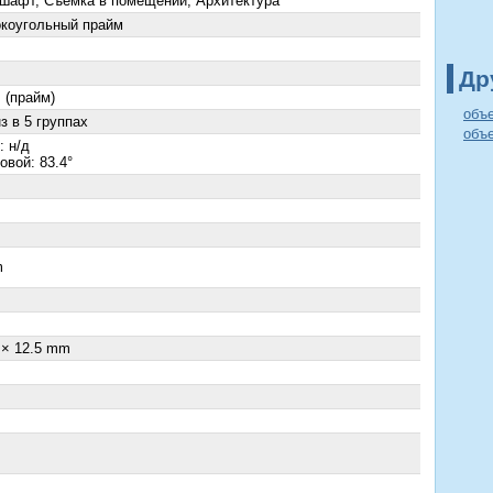
шафт, Съемка в помещении, Архитектура
коугольный прайм
Др
 (прайм)
объ
з в 5 группах
объ
: н/д
овой: 83.4°
m
 × 12.5 mm