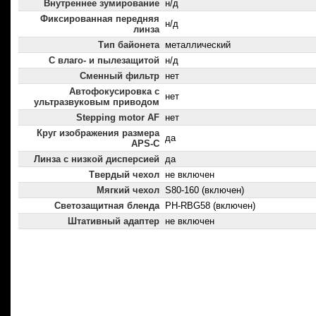
Внутреннее зумирование
н/д
Фиксированная передняя
н/д
линза
Тип байонета
металлический
С влаго- и пылезащитой
н/д
Сменный фильтр
нет
Автофокусировка с
нет
ультразвуковым приводом
Stepping motor AF
нет
Круг изображения размера
да
APS-C
Линза с низкой дисперсией
да
Твердый чехол
не включен
Мягкий чехол
S80-160 (включен)
Светозащитная бленда
PH-RBG58 (включен)
Штативный адаптер
не включен