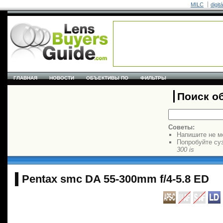
MILC
digit
ГЛАВНАЯ
НОВОСТИ
ОБЪЕКТИВЫ ПО
ФИЛЬТРЫ
Поиск о
Советы:
Напишите не м
Попробуйте су
300 is
Pentax smc DA 55-300mm f/4-5.8 ED