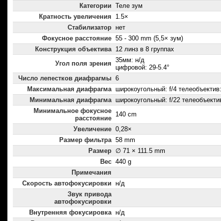
Категории
Теле зум
Кратность увеличения
1.5×
Стабилизатор
нет
Фокусное расстояние
55 - 300 mm (5,5× зум)
Конструкция объектива
12 линз в 8 группах
35мм: н/д
Угол поля зрения
цифровой: 29-5.4°
Число лепестков диафрагмы
6
Максимальная диафрагма
широкоугольный: f/4 телеобъектив: 
Минимальная диафрагма
широкоугольный: f/22 телеобъектив
Минимальное фокусное
140 cm
расстояние
Увеличение
0,28×
Размер фильтра
58 mm
Размер
∅ 71 × 111.5 mm
Вес
440 g
Примечания
Скорость автофокусировки
н/д
Звук привода
автофокусировки
Внутренняя фокусировка
н/д