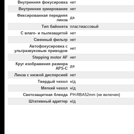
Внутренняя фокусировка
нет
Внутреннее зумирование
нет
Фиксированная передняя
да
линза
Тип байонета
пластмассовый
С влаго- и пылезащитой
нет
Сменный фильтр
нет
Автофокусировка с
нет
ультразвуковым приводом
Stepping motor AF
нет
Круг изображения размера
да
APS-C
Линза с низкой дисперсией
нет
Твердый чехол
н/д
Мягкий чехол
н/д
Светозащитная бленда
PH-RBA52mm (не включен)
Штативный адаптер
н/д