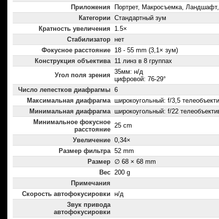
Приложения
Портрет, Макросъемка, Ландшафт,
Категории
Стандартный зум
Кратность увеличения
1.5×
Стабилизатор
нет
Фокусное расстояние
18 - 55 mm (3,1× зум)
Конструкция объектива
11 линз в 8 группах
35мм: н/д
Угол поля зрения
цифровой: 76-29°
Число лепестков диафрагмы
6
Максимальная диафрагма
широкоугольный: f/3,5 телеобъектив
Минимальная диафрагма
широкоугольный: f/22 телеобъектив
Минимальное фокусное
25 cm
расстояние
Увеличение
0,34×
Размер фильтра
52 mm
Размер
∅ 68 × 68 mm
Вес
200 g
Примечания
Скорость автофокусировки
н/д
Звук привода
автофокусировки