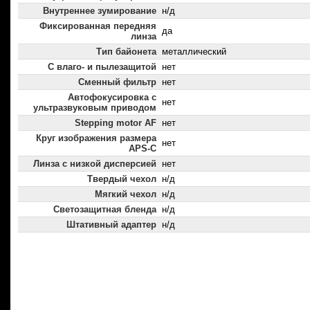
Внутреннее зумирование
н/д
Фиксированная передняя
да
линза
Тип байонета
металлический
С влаго- и пылезащитой
нет
Сменный фильтр
нет
Автофокусировка с
нет
ультразвуковым приводом
Stepping motor AF
нет
Круг изображения размера
нет
APS-C
Линза с низкой дисперсией
нет
Твердый чехол
н/д
Мягкий чехол
н/д
Светозащитная бленда
н/д
Штативный адаптер
н/д