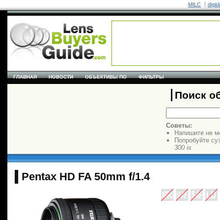
MILC
digit
ГЛАВНАЯ
НОВОСТИ
ОБЪЕКТИВЫ ПО
ФИЛЬТРЫ
Поиск о
Советы:
Напишите не м
Попробуйте су
300 is
Pentax HD FA 50mm f/1.4