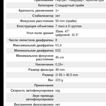
Приложения
Портрет, Ландшафт, Архитектура
Категории
Стандартный прайм
Кратность увеличения
1×
Стабилизатор
нет
Фокусное расстояние
50 mm (прайм)
Конструкция объектива
7 линз в 6 группах
35мм: 47°
Угол поля зрения
цифровой: 31.5°
Число лепестков диафрагмы
8
Максимальная диафрагма
f/1,4
Минимальная диафрагма
f/22
Минимальное фокусное
45 cm
расстояние
Увеличение
0,15×
Размер фильтра
49 mm
Размер
∅ 65 × 40.5 mm
Вес
223 g
Примечания
Скорость автофокусировки
н/д
Звук привода
автофокусировки
Внутренняя фокусировка
нет