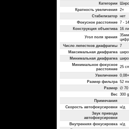
Категории
Широ
Кратность увеличения
2×
Стабилизатор
нет
Фокусное расстояние
7 - 1
Конструкция объектива
16 ли
35мм
Угол поля зрения
цифр
Число лепестков диафрагмы
7
Максимальная диафрагма
широк
Минимальная диафрагма
широк
Минимальное фокусное
25 c
расстояние
Увеличение
0,08
Размер фильтра
52 m
Размер
∅ 70
Вес
300 g
Примечания
Скорость автофокусировки
н/д
Звук привода
автофокусировки
Внутренняя фокусировка
н/д