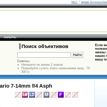
MILC
digitális fényképezõgé
ФИЛЬТРЫ
Если вы
Поиск объективов
полезн
заказы
наших п
вашу п
Советы:
Напишите не менее 2 знаков
Попробуйте сузить поиск написанием напр.:
70
300 is
ario 7-14mm f/4 Asph