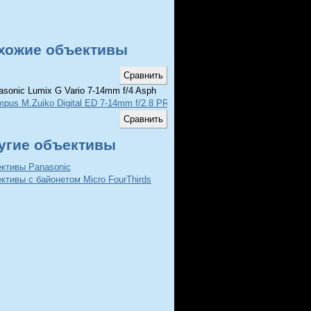
хожие объективы
sonic Lumix G Vario 7-14mm f/4 Asph
mpus M.Zuiko Digital ED 7-14mm f/2.8 PRO
угие объективы
ективы Panasonic
ктивы с байонетом Micro FourThirds