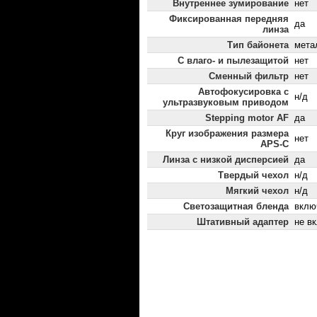
Внутреннее зумирование
нет
Фиксированная передняя
да
линза
Тип байонета
мета
С влаго- и пылезащитой
нет
Сменный фильтр
нет
Автофокусировка с
н/д
ультразвуковым приводом
Stepping motor AF
да
Круг изображения размера
нет
APS-C
Линза с низкой дисперсией
да
Твердый чехол
н/д
Мягкий чехол
н/д
Светозащитная бленда
вклю
Штативный адаптер
не в