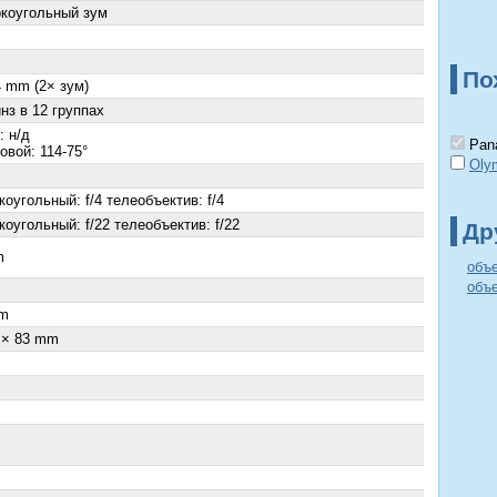
коугольный зум
По
4 mm (2× зум)
нз в 12 группах
: н/д
Pana
овой: 114-75°
Oly
оугольный: f/4 телеобъектив: f/4
оугольный: f/22 телеобъектив: f/22
Др
m
объ
объе
×
m
 × 83 mm