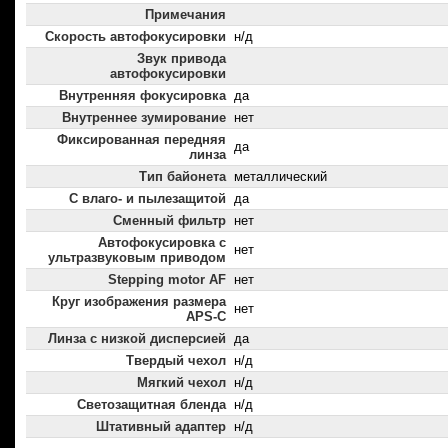
Примечания
Скорость автофокусировки
н/д
Звук привода
автофокусировки
Внутренняя фокусировка
да
Внутреннее зумирование
нет
Фиксированная передняя
да
линза
Тип байонета
металлический
С влаго- и пылезащитой
да
Сменный фильтр
нет
Автофокусировка с
нет
ультразвуковым приводом
Stepping motor AF
нет
Круг изображения размера
нет
APS-C
Линза с низкой дисперсией
да
Твердый чехол
н/д
Мягкий чехол
н/д
Светозащитная бленда
н/д
Штативный адаптер
н/д