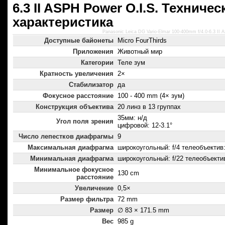
6.3 II ASPH Power O.I.S. Техничес
характеристика
Panasonic Leica DG Vario-Elmar 100-400mm f/4.0-6.3 II
Доступные байонеты
Micro FourThirds
Приложения
Животный мир
Категории
Теле зум
Кратность увеличения
2×
Стабилизатор
да
Фокусное расстояние
100 - 400 mm (4× зум)
Конструкция объектива
20 линз в 13 группах
35мм: н/д
Угол поля зрения
цифровой: 12-3.1°
Число лепестков диафрагмы
9
Максимальная диафрагма
широкоугольный: f/4 телеобъектив: 
Минимальная диафрагма
широкоугольный: f/22 телеобъектив
Минимальное фокусное
130 cm
расстояние
Увеличение
0,5×
Размер фильтра
72 mm
Размер
∅ 83 × 171.5 mm
Вес
985 g