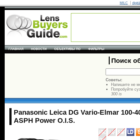
MILC
digit
ГЛАВНАЯ
НОВОСТИ
ОБЪЕКТИВЫ ПО
ФИЛЬТРЫ
Поиск о
Советы:
Напишите не м
Попробуйте су
300 is
Panasonic Leica DG Vario-Elmar 100-40
ASPH Power O.I.S.