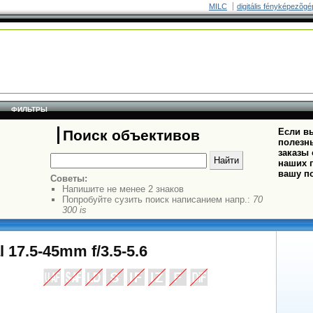
MILC
digitális fényképezõgé
ФИЛЬТРЫ
Если вы
Поиск объективов
полезн
заказы
наших п
вашу п
Советы:
Напишите не менее 2 знаков
Попробуйте сузить поиск написанием напр.:
70
300 is
 17.5-45mm f/3.5-5.6