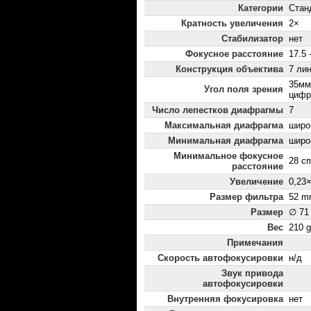
Категории
Стан
Кратность увеличения
2×
Стабилизатор
нет
Фокусное расстояние
17.5 
Конструкция объектива
7 лин
35мм
Угол поля зрения
цифр
Число лепестков диафрагмы
7
Максимальная диафрагма
широк
Минимальная диафрагма
широ
Минимальное фокусное
28 c
расстояние
Увеличение
0,23
Размер фильтра
52 m
Размер
∅ 71
Вес
210 g
Примечания
Скорость автофокусировки
н/д
Звук привода
автофокусировки
Внутренняя фокусировка
нет