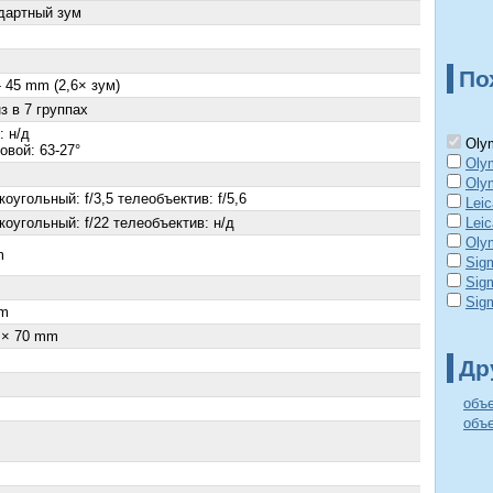
дартный зум
По
- 45 mm (2,6× зум)
з в 7 группах
: н/д
Olym
овой: 63-27°
Olym
Olym
оугольный: f/3,5 телеобъектив: f/5,6
Lei
коугольный: f/22 телеобъектив: н/д
Lei
Olym
m
Sig
Sig
×
Sig
m
 × 70 mm
Др
объ
объе