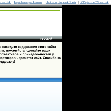
p tesztek
legjobb magyar fotósok
photoshop tippek-trükkök
LCD/plazma TV tesztek
РУССКИЙ
 находите содержание этого сайта
ым, пожалуйста, сделайте ваши
 объективов и принадлежностей у
артнеров через этот сайт. Спасибо за
оддержку!