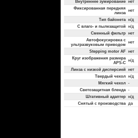
Внутреннее зумирование
нет
Фиксированная передняя
нет
линза
Тип байонета
н/д
С влаго- и пылезащитой
н/д
Сменный фильтр
нет
Автофокусировка с
нет
ультразвуковым приводом
Stepping motor AF
нет
Круг изображения размера
н/д
APS-C
Линза с низкой дисперсией
нет
Твердый чехол
н/д
Мягкий чехол
-
Светозащитная бленда
-
Штативный адаптер
н/д
Снятый с производства
да