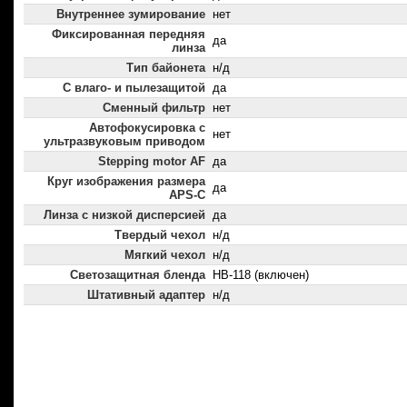
Внутреннее зумирование
нет
Фиксированная передняя
да
линза
Тип байонета
н/д
С влаго- и пылезащитой
да
Сменный фильтр
нет
Автофокусировка с
нет
ультразвуковым приводом
Stepping motor AF
да
Круг изображения размера
да
APS-C
Линза с низкой дисперсией
да
Твердый чехол
н/д
Мягкий чехол
н/д
Светозащитная бленда
HB-118 (включен)
Штативный адаптер
н/д