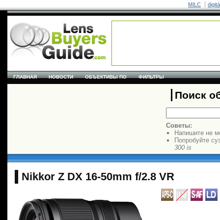
MILC
digit
ГЛАВНАЯ
НОВОСТИ
ОБЪЕКТИВЫ ПО
ФИЛЬТРЫ
Поиск о
Советы:
Напишите не м
Попробуйте су
300 is
Nikkor Z DX 16-50mm f/2.8 VR