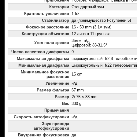
Приложения
Портрет, Ландшафт, Съемка в пом
Категории
Стандартный зум
Кратность увеличения
1.5×
Стабилизатор
да (преимущество f-ступеней 5)
Фокусное расстояние
16 - 50 mm (3,1× зум)
Конструкция объектива
12 линз в 11 группах
35мм: н/д
Угол поля зрения
цифровой: 83-31.5°
Число лепестков диафрагмы
9
Максимальная диафрагма
широкоугольный: f/2,8 телеобъектив
Минимальная диафрагма
широкоугольный: f/22 телеобъектив
Минимальное фокусное
15 cm
расстояние
Увеличение
н/д
Размер фильтра
67 mm
Размер
∅ 75 × 88 mm
Вес
330 g
Примечания
Скорость автофокусировки
н/д
Звук привода
автофокусировки
Внутренняя фокусировка
да