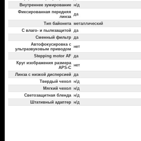
Внутреннее зумирование
н/д
Фиксированная передняя
да
линза
Тип байонета
металлический
С влаго- и пылезащитой
да
Сменный фильтр
да
Автофокусировка с
нет
ультразвуковым приводом
Stepping motor AF
да
Круг изображения размера
нет
APS-C
Линза с низкой дисперсией
да
Твердый чехол
н/д
Мягкий чехол
н/д
Светозащитная бленда
н/д
Штативный адаптер
н/д