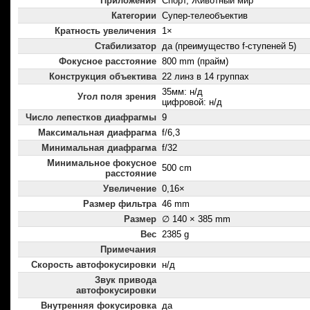
Приложения
Спорт, Животный мир
Категории
Супер-телеобъектив
Кратность увеличения
1×
Стабилизатор
да (преимущество f-ступеней 5)
Фокусное расстояние
800 mm (прайм)
Конструкция объектива
22 линз в 14 группах
35мм: н/д
Угол поля зрения
цифровой: н/д
Число лепестков диафрагмы
9
Максимальная диафрагма
f/6,3
Минимальная диафрагма
f/32
Минимальное фокусное
500 cm
расстояние
Увеличение
0,16×
Размер фильтра
46 mm
Размер
∅ 140 × 385 mm
Вес
2385 g
Примечания
Скорость автофокусировки
н/д
Звук привода
автофокусировки
Внутренняя фокусировка
да