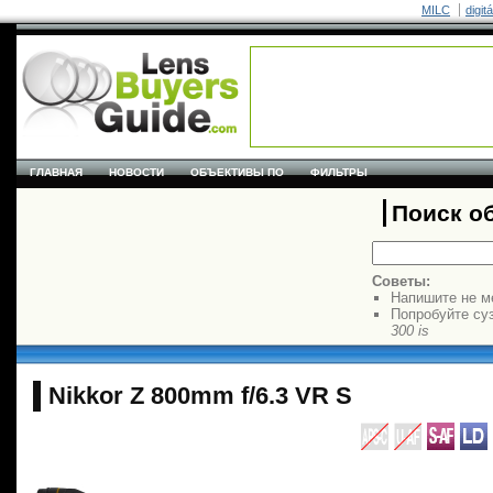
MILC
digit
ГЛАВНАЯ
НОВОСТИ
ОБЪЕКТИВЫ ПО
ФИЛЬТРЫ
Поиск о
Советы:
Напишите не м
Попробуйте су
300 is
Nikkor Z 800mm f/6.3 VR S