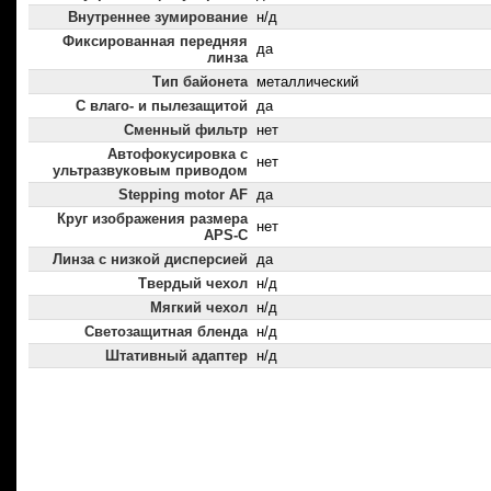
Внутреннее зумирование
н/д
Фиксированная передняя
да
линза
Тип байонета
металлический
С влаго- и пылезащитой
да
Сменный фильтр
нет
Автофокусировка с
нет
ультразвуковым приводом
Stepping motor AF
да
Круг изображения размера
нет
APS-C
Линза с низкой дисперсией
да
Твердый чехол
н/д
Мягкий чехол
н/д
Светозащитная бленда
н/д
Штативный адаптер
н/д