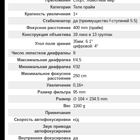
Приложения
Спорт, Животный мир
Категории
Теле прайм
Кратность увеличения
1×
Стабилизатор
да (преимущество f-ступеней 5.5)
Фокусное расстояние
400 mm (прайм)
Конструкция объектива
19 линз в 13 группах
35мм: 6.1°
Угол поля зрения
цифровой: 4°
Число лепестков диафрагмы
9
Максимальная диафрагма
f/4,5
Минимальная диафрагма
f/32
Минимальное фокусное
250 cm
расстояние
Увеличение
0,16×
Размер фильтра
95 mm
Размер
∅ 104 × 234.5 mm
Вес
1160 g
Примечания
Скорость автофокусировки
н/д
Звук привода
автофокусировки
Внутренняя фокусировка
да