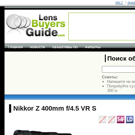
MILC
digit
ГЛАВНАЯ
НОВОСТИ
ОБЪЕКТИВЫ ПО
ФИЛЬТРЫ
Поиск о
Советы:
Напишите не м
Попробуйте су
300 is
Nikkor Z 400mm f/4.5 VR S