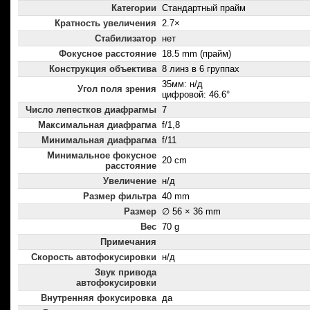
Категории
Стандартный прайм
Кратность увеличения
2.7×
Стабилизатор
нет
Фокусное расстояние
18.5 mm (прайм)
Конструкция объектива
8 линз в 6 группах
35мм: н/д
Угол поля зрения
цифровой: 46.6°
Число лепестков диафрагмы
7
Максимальная диафрагма
f/1,8
Минимальная диафрагма
f/11
Минимальное фокусное
20 cm
расстояние
Увеличение
н/д
Размер фильтра
40 mm
Размер
∅ 56 × 36 mm
Вес
70 g
Примечания
Скорость автофокусировки
н/д
Звук привода
автофокусировки
Внутренняя фокусировка
да