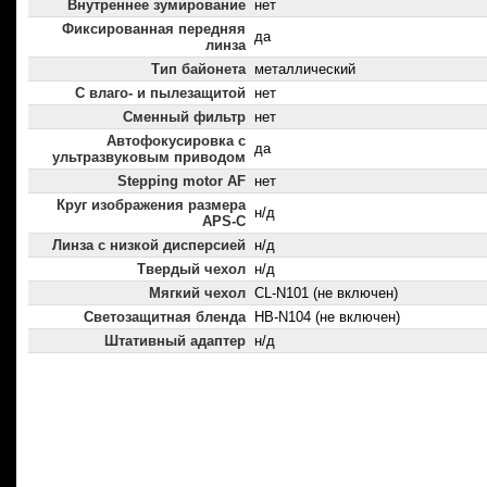
Внутреннее зумирование
нет
Фиксированная передняя
да
линза
Тип байонета
металлический
С влаго- и пылезащитой
нет
Сменный фильтр
нет
Автофокусировка с
да
ультразвуковым приводом
Stepping motor AF
нет
Круг изображения размера
н/д
APS-C
Линза с низкой дисперсией
н/д
Твердый чехол
н/д
Мягкий чехол
CL-N101 (не включен)
Светозащитная бленда
HB-N104 (не включен)
Штативный адаптер
н/д