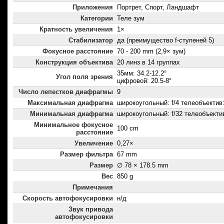
Приложения
Портрет, Спорт, Ландшафт
Категории
Теле зум
Кратность увеличения
1×
Стабилизатор
да (преимущество f-ступеней 5)
Фокусное расстояние
70 - 200 mm (2,9× зум)
Конструкция объектива
20 линз в 14 группах
35мм: 34.2-12.2°
Угол поля зрения
цифровой: 20.5-8°
Число лепестков диафрагмы
9
Максимальная диафрагма
широкоугольный: f/4 телеобъектив:
Минимальная диафрагма
широкоугольный: f/32 телеобъектив
Минимальное фокусное
100 cm
расстояние
Увеличение
0,27×
Размер фильтра
67 mm
Размер
∅ 78 × 178.5 mm
Вес
850 g
Примечания
Скорость автофокусировки
н/д
Звук привода
автофокусировки