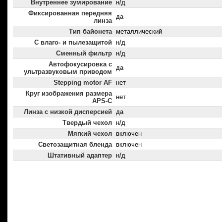
Внутреннее зумирование
н/д
Фиксированная передняя
да
линза
Тип байонета
металлический
С влаго- и пылезащитой
н/д
Сменный фильтр
н/д
Автофокусировка с
да
ультразвуковым приводом
Stepping motor AF
нет
Круг изображения размера
нет
APS-C
Линза с низкой дисперсией
да
Твердый чехол
н/д
Мягкий чехол
включен
Светозащитная бленда
включен
Штативный адаптер
н/д