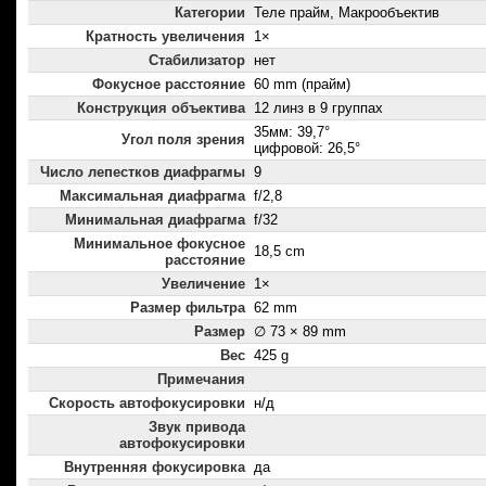
Категории
Теле прайм, Макрообъектив
Кратность увеличения
1×
Стабилизатор
нет
Фокусное расстояние
60 mm (прайм)
Конструкция объектива
12 линз в 9 группах
35мм: 39,7°
Угол поля зрения
цифровой: 26,5°
Число лепестков диафрагмы
9
Максимальная диафрагма
f/2,8
Минимальная диафрагма
f/32
Минимальное фокусное
18,5 cm
расстояние
Увеличение
1×
Размер фильтра
62 mm
Размер
∅ 73 × 89 mm
Вес
425 g
Примечания
Скорость автофокусировки
н/д
Звук привода
автофокусировки
Внутренняя фокусировка
да