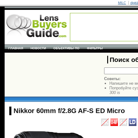
MILC
digit
ГЛАВНАЯ
НОВОСТИ
ОБЪЕКТИВЫ ПО
ФИЛЬТРЫ
Поиск о
Советы:
Напишите не м
Попробуйте су
300 is
Nikkor 60mm f/2.8G AF-S ED Micro