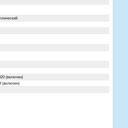
ллический
020 (включен)
3 (включен)