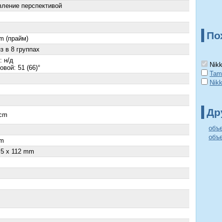
вление перспективой
По
m (прайм)
з в 8 группах
: н/д
Nikk
вой: 51 (66)°
Tam
Nik
Др
 cm
объе
объе
m
.5 x 112 mm