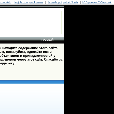
p tesztek
legjobb magyar fotósok
photoshop tippek-trükkök
LCD/plazma TV tesztek
РУССКИЙ
 находите содержание этого сайта
ым, пожалуйста, сделайте ваши
 объективов и принадлежностей у
артнеров через этот сайт. Спасибо за
оддержку!