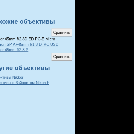
хожие объективы
or 45mm f/2.8D ED PC-E Micro
ron SP AF45mm f/1.8 Di VC USD
kor 45mm f/2.8 P
угие объективы
ктивы Nikkor
ктивы с байонетом Nikon F