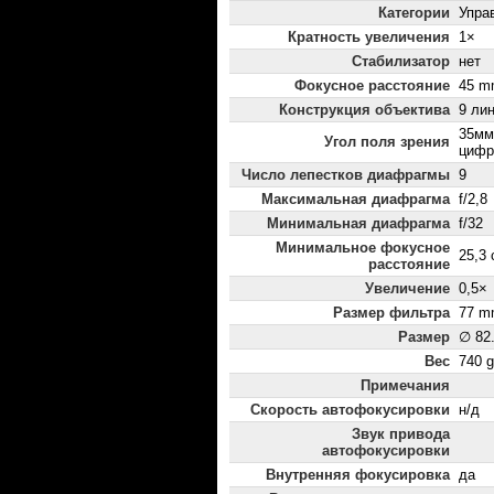
Категории
Упра
Кратность увеличения
1×
Стабилизатор
нет
Фокусное расстояние
45 m
Конструкция объектива
9 лин
35мм
Угол поля зрения
цифро
Число лепестков диафрагмы
9
Максимальная диафрагма
f/2,8
Минимальная диафрагма
f/32
Минимальное фокусное
25,3
расстояние
Увеличение
0,5×
Размер фильтра
77 m
Размер
∅ 82
Вес
740 g
Примечания
Скорость автофокусировки
н/д
Звук привода
автофокусировки
Внутренняя фокусировка
да