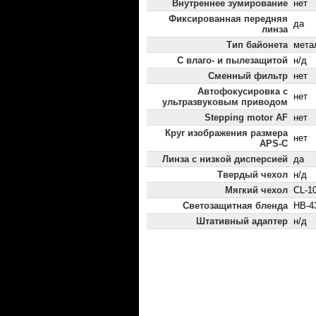
Внутреннее зумирование
нет
Фиксированная передняя
да
линза
Тип байонета
мета
С влаго- и пылезащитой
н/д
Сменный фильтр
нет
Автофокусировка с
нет
ультразвуковым приводом
Stepping motor AF
нет
Круг изображения размера
нет
APS-C
Линза с низкой дисперсией
да
Твердый чехол
н/д
Мягкий чехол
CL-1
Светозащитная бленда
HB-4
Штативный адаптер
н/д