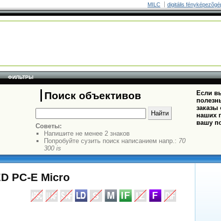
MILC
digitális fényképezõgé
ФИЛЬТРЫ
Если вы
Поиск объективов
полезн
заказы
наших п
вашу п
Советы:
Напишите не менее 2 знаков
Попробуйте сузить поиск написанием напр.:
70
300 is
ED PC-E Micro