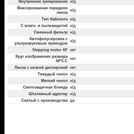
Внутреннее зумирование
н/д
Фиксированная передняя
н/д
линза
Тип байонета
н/д
С влаго- и пылезащитой
н/д
Сменный фильтр
н/д
Автофокусировка с
н/д
ультразвуковым приводом
Stepping motor AF
нет
Круг изображения размера
нет
APS-C
Линза с низкой дисперсией
нет
Твердый чехол
н/д
Мягкий чехол
н/д
Светозащитная бленда
н/д
Штативный адаптер
н/д
Снятый с производства
да