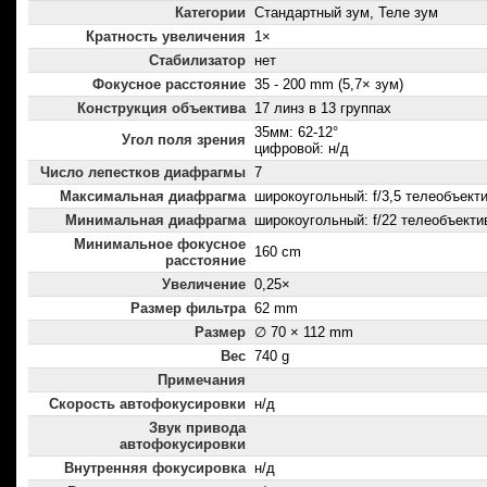
Категории
Стандартный зум, Теле зум
Кратность увеличения
1×
Стабилизатор
нет
Фокусное расстояние
35 - 200 mm (5,7× зум)
Конструкция объектива
17 линз в 13 группах
35мм: 62-12°
Угол поля зрения
цифровой: н/д
Число лепестков диафрагмы
7
Максимальная диафрагма
широкоугольный: f/3,5 телеобъектив
Минимальная диафрагма
широкоугольный: f/22 телеобъектив
Минимальное фокусное
160 cm
расстояние
Увеличение
0,25×
Размер фильтра
62 mm
Размер
∅ 70 × 112 mm
Вес
740 g
Примечания
Скорость автофокусировки
н/д
Звук привода
автофокусировки
Внутренняя фокусировка
н/д