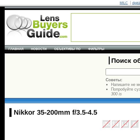
MILC
digit
ГЛАВНАЯ
НОВОСТИ
ОБЪЕКТИВЫ ПО
ФИЛЬТРЫ
Поиск о
Советы:
Напишите не м
Попробуйте су
300 is
Nikkor 35-200mm f/3.5-4.5