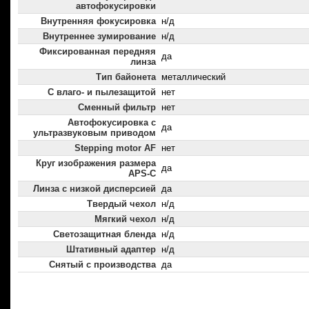
автофокусировки
Внутренняя фокусировка
н/д
Внутреннее зумирование
н/д
Фиксированная передняя
да
линза
Тип байонета
металлический
С влаго- и пылезащитой
нет
Сменный фильтр
нет
Автофокусировка с
да
ультразвуковым приводом
Stepping motor AF
нет
Круг изображения размера
да
APS-C
Линза с низкой дисперсией
да
Твердый чехол
н/д
Мягкий чехол
н/д
Светозащитная бленда
н/д
Штативный адаптер
н/д
Снятый с производства
да