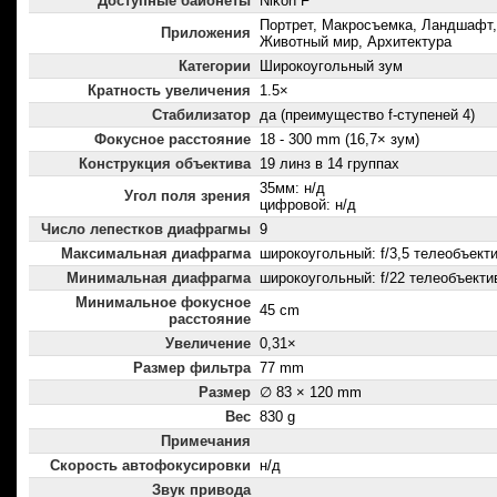
Доступные байонеты
Nikon F
Портрет, Макросъемка, Ландшафт,
Приложения
Животный мир, Архитектура
Категории
Широкоугольный зум
Кратность увеличения
1.5×
Стабилизатор
да (преимущество f-ступеней 4)
Фокусное расстояние
18 - 300 mm (16,7× зум)
Конструкция объектива
19 линз в 14 группах
35мм: н/д
Угол поля зрения
цифровой: н/д
Число лепестков диафрагмы
9
Максимальная диафрагма
широкоугольный: f/3,5 телеобъектив
Минимальная диафрагма
широкоугольный: f/22 телеобъектив
Минимальное фокусное
45 cm
расстояние
Увеличение
0,31×
Размер фильтра
77 mm
Размер
∅ 83 × 120 mm
Вес
830 g
Примечания
Скорость автофокусировки
н/д
Звук привода