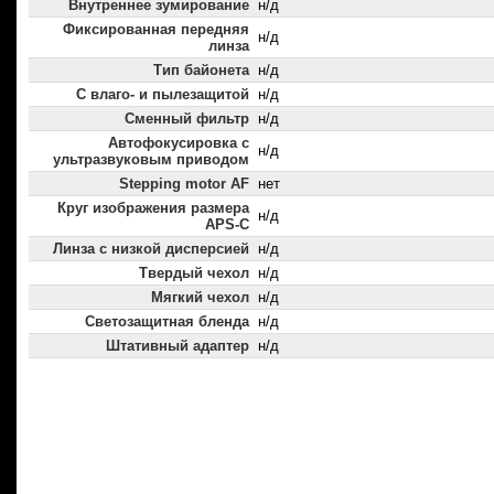
Внутреннее зумирование
н/д
Фиксированная передняя
н/д
линза
Тип байонета
н/д
С влаго- и пылезащитой
н/д
Сменный фильтр
н/д
Автофокусировка с
н/д
ультразвуковым приводом
Stepping motor AF
нет
Круг изображения размера
н/д
APS-C
Линза с низкой дисперсией
н/д
Твердый чехол
н/д
Мягкий чехол
н/д
Светозащитная бленда
н/д
Штативный адаптер
н/д