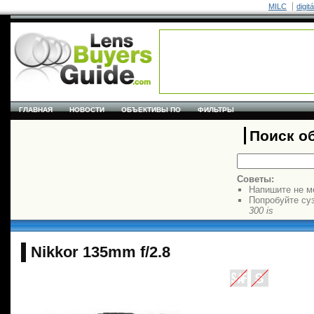
MILC
digit
ГЛАВНАЯ
НОВОСТИ
ОБЪЕКТИВЫ ПО
ФИЛЬТРЫ
Поиск о
Советы:
Напишите не м
Попробуйте су
300 is
Nikkor 135mm f/2.8