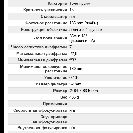
Категории
Теле прайм
Кратность увеличения
1×
Стабилизатор
нет
Фокусное расстояние
135 mm (прайм)
Конструкция объектива
5 линз в 4 группах
35мм: 18°
Угол поля зрения
цифровой: н/д
Число лепестков диафрагмы
7
Максимальная диафрагма
f/2,8
Минимальная диафрагма
f/32
Минимальное фокусное
130 cm
расстояние
Увеличение
0,13×
Размер фильтра
52 mm
Размер
∅ 64 × 83.5 mm
Вес
435 g
Примечания
Скорость автофокусировки
н/д
Звук привода
автофокусировки
Внутренняя фокусировка
н/д