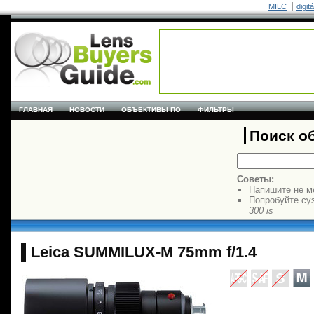
MILC
digit
ГЛАВНАЯ
НОВОСТИ
ОБЪЕКТИВЫ ПО
ФИЛЬТРЫ
Поиск о
Советы:
Напишите не м
Попробуйте су
300 is
Leica SUMMILUX-M 75mm f/1.4