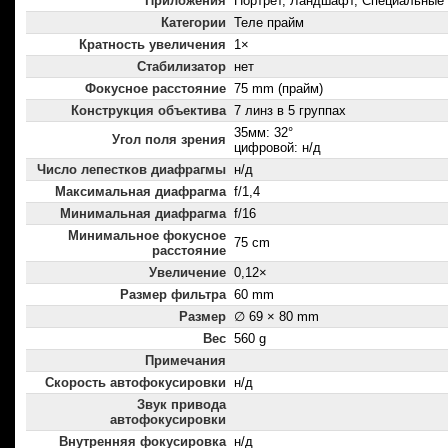
Приложения
Портрет, Ландшафт, Специальные
Категории
Теле прайм
Кратность увеличения
1×
Стабилизатор
нет
Фокусное расстояние
75 mm (прайм)
Конструкция объектива
7 линз в 5 группах
35мм: 32°
Угол поля зрения
цифровой: н/д
Число лепестков диафрагмы
н/д
Максимальная диафрагма
f/1,4
Минимальная диафрагма
f/16
Минимальное фокусное
75 cm
расстояние
Увеличение
0,12×
Размер фильтра
60 mm
Размер
∅ 69 × 80 mm
Вес
560 g
Примечания
Скорость автофокусировки
н/д
Звук привода
автофокусировки
Внутренняя фокусировка
н/д