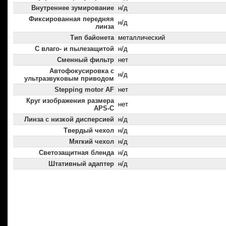
Внутреннее зумирование
н/д
Фиксированная передняя
н/д
линза
Тип байонета
металлический
С влаго- и пылезащитой
н/д
Сменный фильтр
нет
Автофокусировка с
н/д
ультразвуковым приводом
Stepping motor AF
нет
Круг изображения размера
нет
APS-C
Линза с низкой дисперсией
н/д
Твердый чехол
н/д
Мягкий чехол
н/д
Светозащитная бленда
н/д
Штативный адаптер
н/д