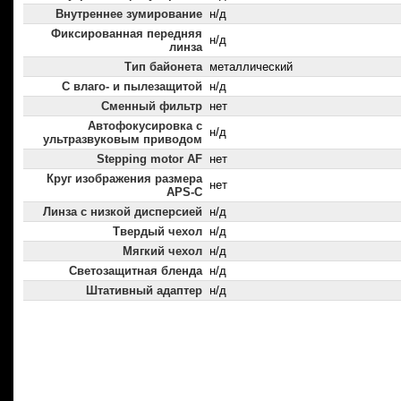
Внутреннее зумирование
н/д
Фиксированная передняя
н/д
линза
Тип байонета
металлический
С влаго- и пылезащитой
н/д
Сменный фильтр
нет
Автофокусировка с
н/д
ультразвуковым приводом
Stepping motor AF
нет
Круг изображения размера
нет
APS-C
Линза с низкой дисперсией
н/д
Твердый чехол
н/д
Мягкий чехол
н/д
Светозащитная бленда
н/д
Штативный адаптер
н/д