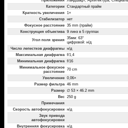
Приложения
Ландшафт, Архитектура, Специал
Категории
Стандартный прайм
Кратность увеличения
1×
Стабилизатор
нет
Фокусное расстояние
35 mm (прайм)
Конструкция объектива
9 линз в 5 группах
35мм: 63°
Угол поля зрения
цифровой: н/д
Число лепестков диафрагмы
н/д
Максимальная диафрагма
f/1,4
Минимальная диафрагма
f/16
Минимальное фокусное
70 cm
расстояние
Увеличение
0,06×
Размер фильтра
46 mm
Размер
∅ 53 × 46.2 mm
Вес
250 g
Примечания
Скорость автофокусировки
н/д
Звук привода
автофокусировки
Внутренняя фокусировка
н/д