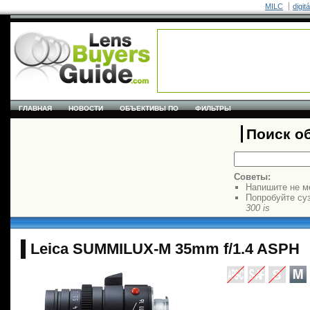
MILC
digit
ГЛАВНАЯ
НОВОСТИ
ОБЪЕКТИВЫ ПО
ФИЛЬТРЫ
Поиск о
Советы:
Напишите не м
Попробуйте су
300 is
Leica SUMMILUX-M 35mm f/1.4 ASPH