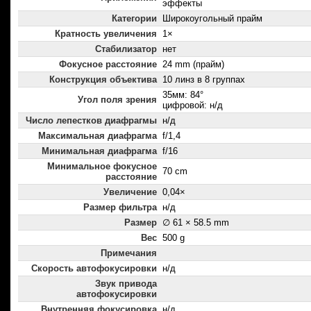
эффекты
Категории
Широкоугольный прайм
Кратность увеличения
1×
Стабилизатор
нет
Фокусное расстояние
24 mm (прайм)
Конструкция объектива
10 линз в 8 группах
35мм: 84°
Угол поля зрения
цифровой: н/д
Число лепестков диафрагмы
н/д
Максимальная диафрагма
f/1,4
Минимальная диафрагма
f/16
Минимальное фокусное
70 cm
расстояние
Увеличение
0,04×
Размер фильтра
н/д
Размер
∅ 61 × 58.5 mm
Вес
500 g
Примечания
Скорость автофокусировки
н/д
Звук привода
автофокусировки
Внутренняя фокусировка
н/д