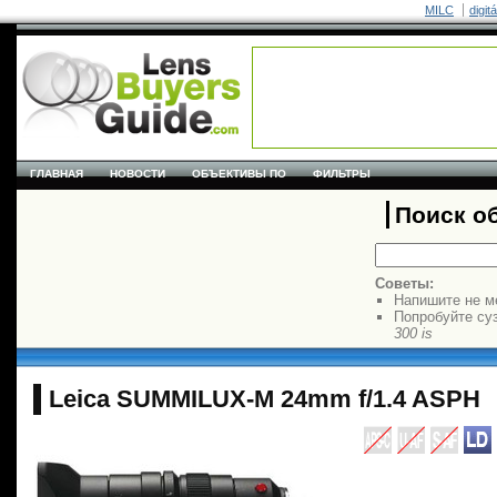
MILC
digit
ГЛАВНАЯ
НОВОСТИ
ОБЪЕКТИВЫ ПО
ФИЛЬТРЫ
Поиск о
Советы:
Напишите не м
Попробуйте су
300 is
Leica SUMMILUX-M 24mm f/1.4 ASPH