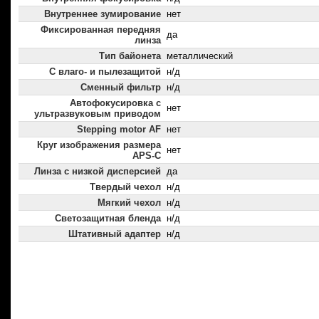
Внутреннее зумирование
нет
Фиксированная передняя
да
линза
Тип байонета
металлический
С влаго- и пылезащитой
н/д
Сменный фильтр
н/д
Автофокусировка с
нет
ультразвуковым приводом
Stepping motor AF
нет
Круг изображения размера
нет
APS-C
Линза с низкой дисперсией
да
Твердый чехол
н/д
Мягкий чехол
н/д
Светозащитная бленда
н/д
Штативный адаптер
н/д