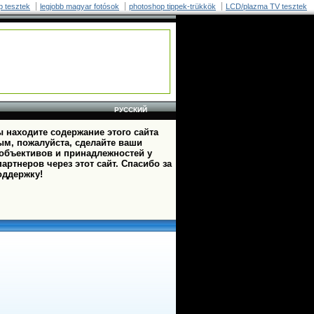
p tesztek
legjobb magyar fotósok
photoshop tippek-trükkök
LCD/plazma TV tesztek
РУССКИЙ
 находите содержание этого сайта
ым, пожалуйста, сделайте ваши
 объективов и принадлежностей у
артнеров через этот сайт. Спасибо за
оддержку!