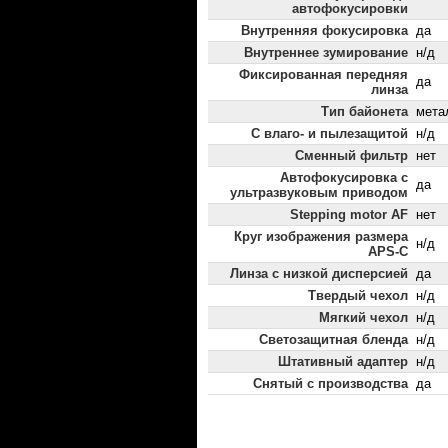
автофокусировки
Внутренняя фокусировка
да
Внутреннее зумирование
н/д
Фиксированная передняя
да
линза
Тип байонета
мета
С влаго- и пылезащитой
н/д
Сменный фильтр
нет
Автофокусировка с
да
ультразвуковым приводом
Stepping motor AF
нет
Круг изображения размера
н/д
APS-C
Линза с низкой дисперсией
да
Твердый чехол
н/д
Мягкий чехол
н/д
Светозащитная бленда
н/д
Штативный адаптер
н/д
Снятый с производства
да