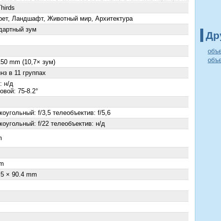
hirds
рет, Ландшафт, Животный мир, Архитектура
дартный зум
Др
объе
объе
150 mm (10,7× зум)
нз в 11 группах
: н/д
овой: 75-8.2°
оугольный: f/3,5 телеобъектив: f/5,6
коугольный: f/22 телеобъектив: н/д
m
×
m
.5 × 90.4 mm