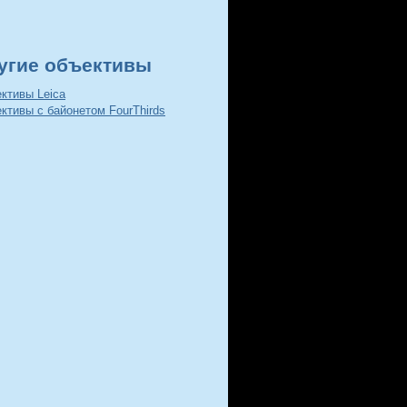
угие объективы
ктивы Leica
ктивы с байонетом FourThirds