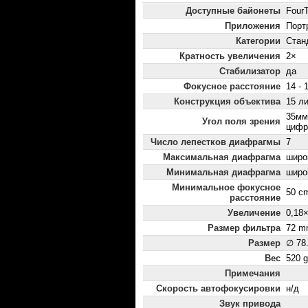
Доступные байонеты
FourT
Приложения
Порт
Категории
Стан
Кратность увеличения
2×
Стабилизатор
да
Фокусное расстояние
14 - 
Конструкция объектива
15 ли
35мм
Угол поля зрения
цифр
Число лепестков диафрагмы
7
Максимальная диафрагма
широк
Минимальная диафрагма
широ
Минимальное фокусное
50 c
расстояние
Увеличение
0,18
Размер фильтра
72 m
Размер
∅ 78
Вес
520 g
Примечания
Скорость автофокусировки
н/д
Звук привода