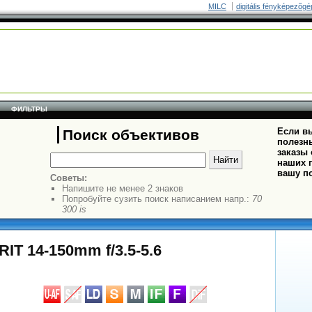
MILC
digitális fényképezõgé
ФИЛЬТРЫ
Если вы
Поиск объективов
полезн
заказы
наших п
вашу п
Советы:
Напишите не менее 2 знаков
Попробуйте сузить поиск написанием напр.:
70
300 is
IT 14-150mm f/3.5-5.6