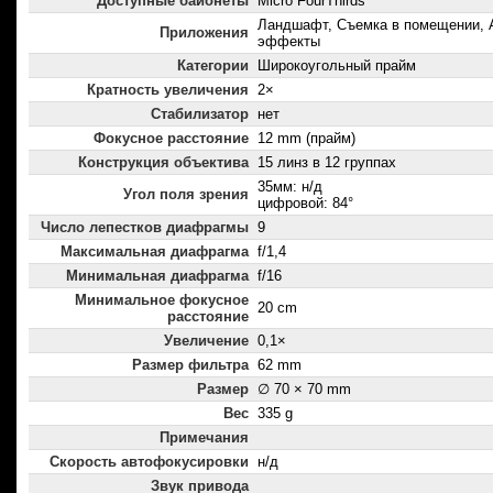
Доступные байонеты
Micro FourThirds
Ландшафт, Съемка в помещении, 
Приложения
эффекты
Категории
Широкоугольный прайм
Кратность увеличения
2×
Стабилизатор
нет
Фокусное расстояние
12 mm (прайм)
Конструкция объектива
15 линз в 12 группах
35мм: н/д
Угол поля зрения
цифровой: 84°
Число лепестков диафрагмы
9
Максимальная диафрагма
f/1,4
Минимальная диафрагма
f/16
Минимальное фокусное
20 cm
расстояние
Увеличение
0,1×
Размер фильтра
62 mm
Размер
∅ 70 × 70 mm
Вес
335 g
Примечания
Скорость автофокусировки
н/д
Звук привода