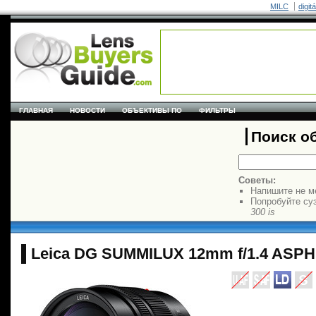
MILC
digit
ГЛАВНАЯ
НОВОСТИ
ОБЪЕКТИВЫ ПО
ФИЛЬТРЫ
Поиск о
Советы:
Напишите не м
Попробуйте су
300 is
Leica DG SUMMILUX 12mm f/1.4 ASP