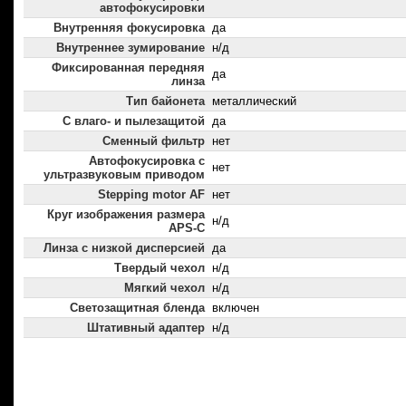
автофокусировки
Внутренняя фокусировка
да
Внутреннее зумирование
н/д
Фиксированная передняя
да
линза
Тип байонета
металлический
С влаго- и пылезащитой
да
Сменный фильтр
нет
Автофокусировка с
нет
ультразвуковым приводом
Stepping motor AF
нет
Круг изображения размера
н/д
APS-C
Линза с низкой дисперсией
да
Твердый чехол
н/д
Мягкий чехол
н/д
Светозащитная бленда
включен
Штативный адаптер
н/д