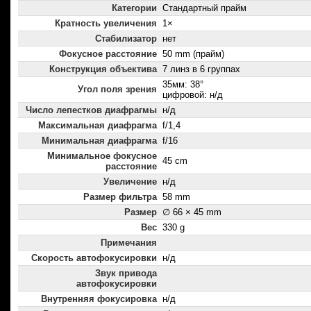
Категории
Стандартный прайм
Кратность увеличения
1×
Стабилизатор
нет
Фокусное расстояние
50 mm (прайм)
Конструкция объектива
7 линз в 6 группах
35мм: 38°
Угол поля зрения
цифровой: н/д
Число лепестков диафрагмы
н/д
Максимальная диафрагма
f/1,4
Минимальная диафрагма
f/16
Минимальное фокусное
45 cm
расстояние
Увеличение
н/д
Размер фильтра
58 mm
Размер
∅ 66 × 45 mm
Вес
330 g
Примечания
Скорость автофокусировки
н/д
Звук привода
автофокусировки
Внутренняя фокусировка
н/д