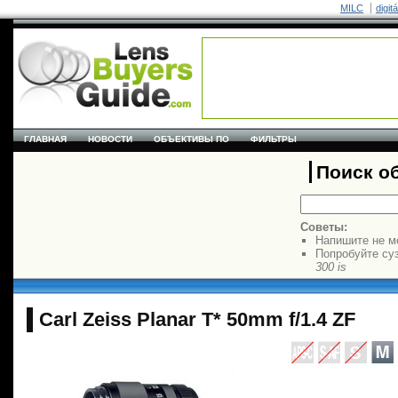
MILC
digit
ГЛАВНАЯ
НОВОСТИ
ОБЪЕКТИВЫ ПО
ФИЛЬТРЫ
Поиск о
Советы:
Напишите не м
Попробуйте су
300 is
Carl Zeiss Planar T* 50mm f/1.4 ZF