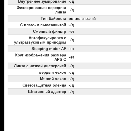
Внутреннее зумирование
н/д
Фиксированная передняя
н/д
линза
Тип байонета
металлический
С влаго- и пылезащитой
н/д
Сменный фильтр
нет
Автофокусировка с
н/д
ультразвуковым приводом
Stepping motor AF
нет
Круг изображения размера
нет
APS-C
Линза с низкой дисперсией
н/д
Твердый чехол
н/д
Мягкий чехол
н/д
Светозащитная бленда
н/д
Штативный адаптер
н/д