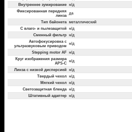
Внутреннее зумирование
н/д
Фиксированная передняя
да
линза
Тип байонета
металлический
С влаго- и пылезащитой
н/д
Сменный фильтр
н/д
Автофокусировка с
н/д
ультразвуковым приводом
Stepping motor AF
н/д
Круг изображения размера
н/д
APS-C
Линза с низкой дисперсией
н/д
Твердый чехол
н/д
Мягкий чехол
н/д
Светозащитная бленда
н/д
Штативный адаптер
н/д