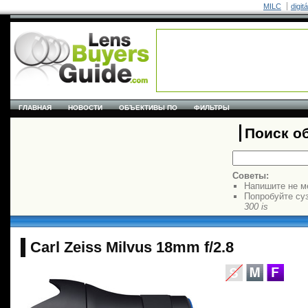
MILC
digit
ГЛАВНАЯ
НОВОСТИ
ОБЪЕКТИВЫ ПО
ФИЛЬТРЫ
Поиск о
Советы:
Напишите не м
Попробуйте су
300 is
Carl Zeiss Milvus 18mm f/2.8