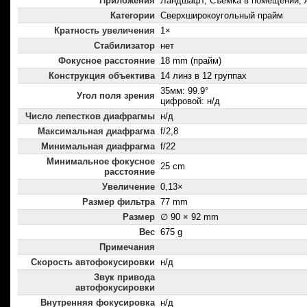
Приложения
Ландшафт, Съемка в помещении, 
Категории
Сверхширокоугольный прайм
Кратность увеличения
1×
Стабилизатор
нет
Фокусное расстояние
18 mm (прайм)
Конструкция объектива
14 линз в 12 группах
35мм: 99.9°
Угол поля зрения
цифровой: н/д
Число лепестков диафрагмы
н/д
Максимальная диафрагма
f/2,8
Минимальная диафрагма
f/22
Минимальное фокусное
25 cm
расстояние
Увеличение
0,13×
Размер фильтра
77 mm
Размер
∅ 90 × 92 mm
Вес
675 g
Примечания
Скорость автофокусировки
н/д
Звук привода
автофокусировки
Внутренняя фокусировка
н/д