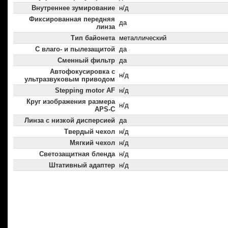
Внутреннее зумирование
н/д
Фиксированная передняя
да
линза
Тип байонета
металлический
С влаго- и пылезащитой
да
Сменный фильтр
да
Автофокусировка с
н/д
ультразвуковым приводом
Stepping motor AF
н/д
Круг изображения размера
н/д
APS-C
Линза с низкой дисперсией
да
Твердый чехол
н/д
Мягкий чехол
н/д
Светозащитная бленда
н/д
Штативный адаптер
н/д