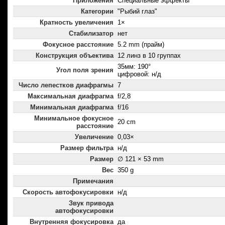
Приложения
Специальные эффекты
Категории
"Рыбий глаз"
Кратность увеличения
1×
Стабилизатор
нет
Фокусное расстояние
5.2 mm (прайм)
Конструкция объектива
12 линз в 10 группах
35мм: 190°
Угол поля зрения
цифровой: н/д
Число лепестков диафрагмы
7
Максимальная диафрагма
f/2,8
Минимальная диафрагма
f/16
Минимальное фокусное
20 cm
расстояние
Увеличение
0,03×
Размер фильтра
н/д
Размер
∅ 121 × 53 mm
Вес
350 g
Примечания
Скорость автофокусировки
н/д
Звук привода
автофокусировки
Внутренняя фокусировка
да