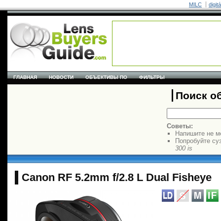
MILC
digit
ГЛАВНАЯ
НОВОСТИ
ОБЪЕКТИВЫ ПО
ФИЛЬТРЫ
Поиск о
Советы:
Напишите не м
Попробуйте су
300 is
Canon RF 5.2mm f/2.8 L Dual Fisheye