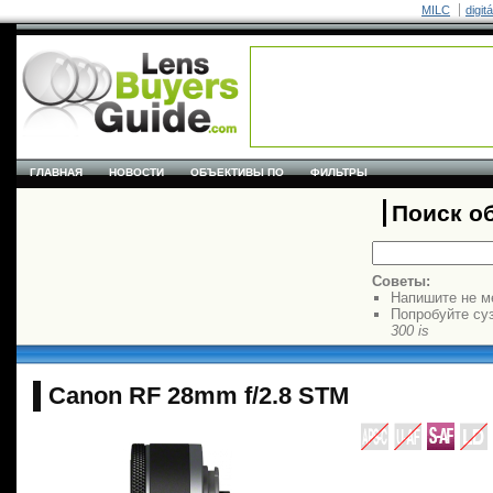
MILC
digit
ГЛАВНАЯ
НОВОСТИ
ОБЪЕКТИВЫ ПО
ФИЛЬТРЫ
Поиск о
Советы:
Напишите не м
Попробуйте су
300 is
Canon RF 28mm f/2.8 STM