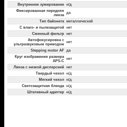
Внутреннее зумирование
н/д
Фиксированная передняя
да
линза
Тип байонета
металлический
С влаго- и пылезащитой
нет
Сменный фильтр
нет
Автофокусировка с
нет
ультразвуковым приводом
Stepping motor AF
да
Круг изображения размера
нет
APS-C
Линза с низкой дисперсией
нет
Твердый чехол
н/д
Мягкий чехол
н/д
Светозащитная бленда
н/д
Штативный адаптер
н/д