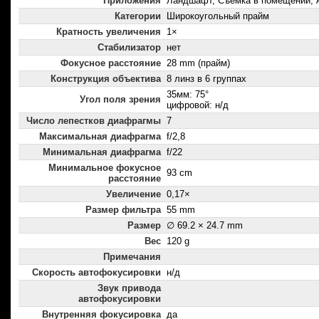
Приложения
Ландшафт, Съемка в помещении, 
Категории
Широкоугольный прайм
Кратность увеличения
1×
Стабилизатор
нет
Фокусное расстояние
28 mm (прайм)
Конструкция объектива
8 линз в 6 группах
35мм: 75°
Угол поля зрения
цифровой: н/д
Число лепестков диафрагмы
7
Максимальная диафрагма
f/2,8
Минимальная диафрагма
f/22
Минимальное фокусное
93 cm
расстояние
Увеличение
0,17×
Размер фильтра
55 mm
Размер
∅ 69.2 × 24.7 mm
Вес
120 g
Примечания
Скорость автофокусировки
н/д
Звук привода
автофокусировки
Внутренняя фокусировка
да